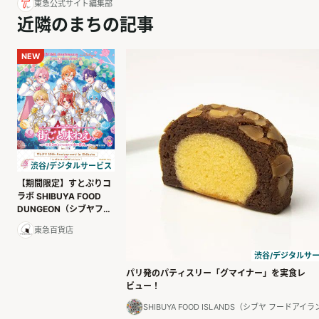
東急公式サイト編集部
近隣のまちの記事
NEW
渋谷/デジタルサービス
【期間限定】すとぷりコ
ラボ SHIBUYA FOOD
DUNGEON（シブヤフー
ドダンジョン）
東急百貨店
渋谷/デジタルサ
パリ発のパティスリー「グマイナー」を実食レ
ビュー！
SHIBUYA FOOD ISLANDS（シブヤ フードアイ