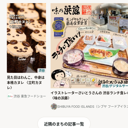
渋谷
見た目はわんこ、中身は
本格カヌレ 〈立町カヌ
渋谷/デジタルサ
レ〉
イラストレーターさいとうさんの 渋谷ランチ食レ
渋谷 東急フードショー
〈味の浜藤〉
SHIBUYA FOOD ISLANDS（シブヤ フードアイ
近隣のまちの記事一覧