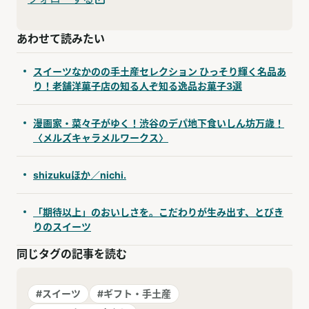
あわせて読みたい
スイーツなかのの手土産セレクション ひっそり輝く名品あ
り！老舗洋菓子店の知る人ぞ知る逸品お菓子3選
漫画家・菜々子がゆく！渋谷のデパ地下食いしん坊万歳！
〈メルズキャラメルワークス〉
shizukuほか／nichi.
「期待以上」のおいしさを。こだわりが生み出す、とびき
りのスイーツ
同じタグの記事を読む
#スイーツ
#ギフト・手土産