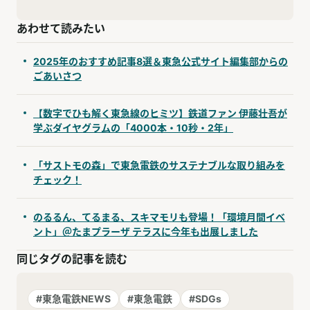
あわせて読みたい
2025年のおすすめ記事8選＆東急公式サイト編集部からの
ごあいさつ
【数字でひも解く東急線のヒミツ】鉄道ファン 伊藤壮吾が
学ぶダイヤグラムの「4000本・10秒・2年」
「サストモの森」で東急電鉄のサステナブルな取り組みを
チェック！
のるるん、てるまる、スキマモリも登場！「環境月間イベ
ント」＠たまプラーザ テラスに今年も出展しました
同じタグの記事を読む
#東急電鉄NEWS
#東急電鉄
#SDGs