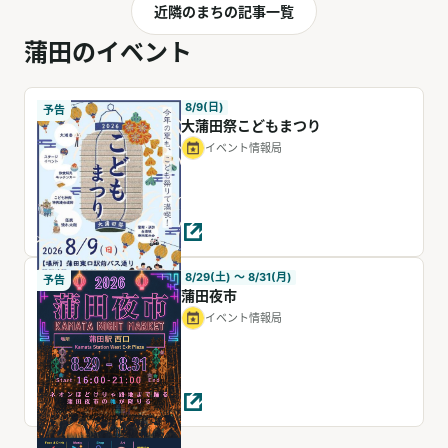
近隣のまちの記事一覧
蒲田のイベント
8/9(日)
予告
大蒲田祭こどもまつり
イベント情報局
8/29(土) 〜 8/31(月)
予告
蒲田夜市
イベント情報局