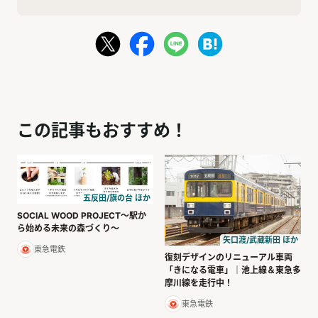
この記事もおすすめ！
五反田/旗の台 ほか
SOCIAL WOOD PROJECT～駅か
ら始める未来の森づくり〜
矢口渡/武蔵新田 ほか
東急電鉄
復刻デザインのリニューアル車両
「きになる電車」｜池上線＆東急多
摩川線を走行中！
東急電鉄