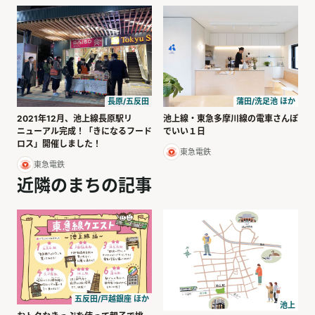
長原/五反田
蒲田/洗足池 ほか
2021年12月、池上線長原駅リ
池上線・東急多摩川線の電車さんぽ
ニューアル完成！「きになるフード
でいい１日
ロス」開催しました！
東急電鉄
東急電鉄
近隣のまちの記事
五反田/戸越銀座 ほか
池上