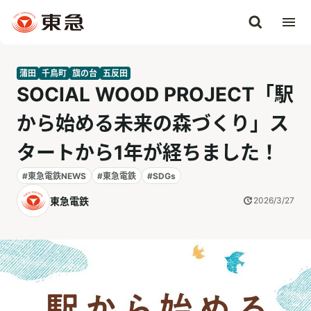
蒲田
千鳥町
旗の台
五反田
SOCIAL WOOD PROJECT「駅
から始める未来の森づくり」ス
タートから1年が経ちました！
#東急電鉄NEWS
#東急電鉄
#SDGs
東急電鉄
2026/3/27