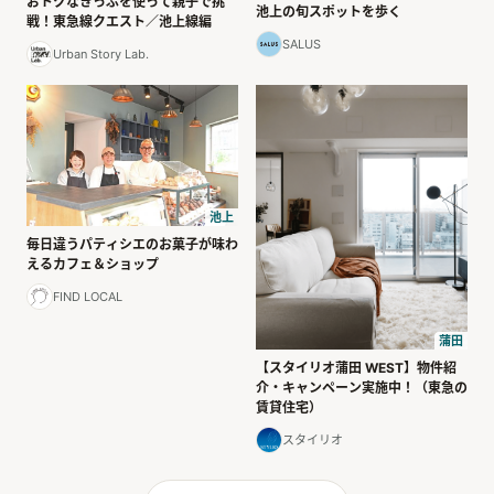
おトクなきっぷを使って親子で挑
池上の旬スポットを歩く
戦！東急線クエスト／池上線編
SALUS
Urban Story Lab.
池上
毎日違うパティシエのお菓子が味わ
えるカフェ＆ショップ
FIND LOCAL
蒲田
【スタイリオ蒲田 WEST】物件紹
介・キャンペーン実施中！（東急の
賃貸住宅）
スタイリオ