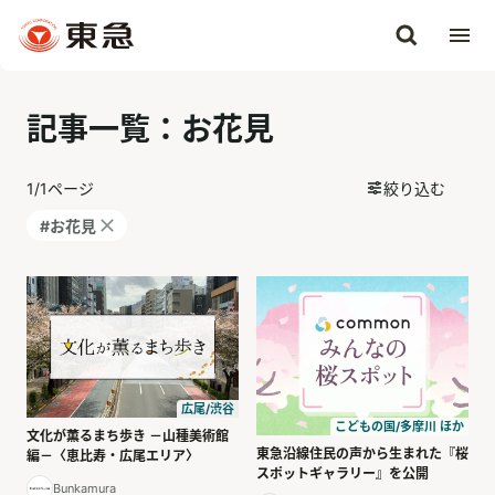
記事一覧：お花見
1
/
1
ページ
絞り込む
#お花見
広尾/渋谷
こどもの国/多摩川 ほか
文化が薫るまち歩き －山種美術館
東急沿線住民の声から生まれた『桜
編－〈恵比寿・広尾エリア〉
スポットギャラリー』を公開
Bunkamura