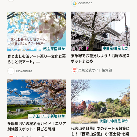
common
中目黒/目黒 ほか
渋谷/原宿 ほか
東急線でお花見しよう！沿線の桜ス
春と楽しむ渋アート巡り―文化と暮
ポットまとめ
らしと渋アート。―
東急公式サイト編集部
Bunkamura
二子玉川/二子新地 ほか
代官山/中目黒 ほか
多摩川沿いの桜名所ガイド｜エリア
代官山や目黒川でのデート＆散策に
別絶景スポット・見ごろ時期
も！「西郷山公園」で“富士見”を楽