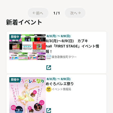
前へ
1 / 1
次へ
新着イベント
8/3(月) 〜 8/9(日)
開催中
8/3(月)～8/9(日) カブキ
hall「FIRST STAGE」イベント情
報！
東急歌舞伎町タワー
8/3(月) 〜 8/9(日)
開催中
めぐろバレエ祭り
イベント情報局