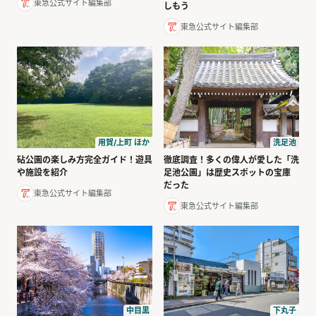
東急公式サイト編集部
しもう
東急公式サイト編集部
用賀/上町 ほか
洗足池
砧公園の楽しみ方完全ガイド！遊具
徹底調査！多くの偉人が愛した「洗
や施設を紹介
足池公園」は歴史スポットの宝庫
だった
東急公式サイト編集部
東急公式サイト編集部
下丸子
中目黒