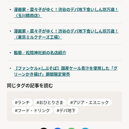
漫画家・菜々子がゆく！渋谷のデパ地下食いしん坊万歳！
〈玉川精肉店〉
漫画家・菜々子がゆく！渋谷のデパ地下食いしん坊万歳！
〈東京ミルクチーズ工場〉
鮨葵／松陰神社前の名店紹介
【ファンケル×しぶそば】国産ケール青汁を使用した「グ
リーンかき揚げ」期間限定発売
同じタグの記事を読む
#ランチ
#おひとりさま
#アジア・エスニック
#フード・ドリンク
#デパ地下