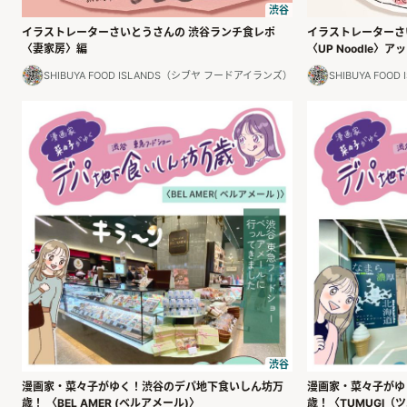
渋谷
イラストレーターさいとうさんの 渋谷ランチ食レポ
イラストレーターさ
〈妻家房〉編
〈UP Noodle〉
SHIBUYA FOOD ISLANDS（シブヤ フードアイランズ）
SHIBUYA FO
渋谷
漫画家・菜々子がゆく！渋谷のデパ地下食いしん坊万
漫画家・菜々子がゆ
歳！ 〈BEL AMER (ベルアメール)〉
歳！〈TUMUGI（