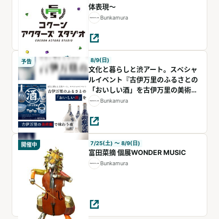
体表現～
Bunkamura
8/9(日)
予告
文化と暮らしと渋アート。スペシャ
ルイベント『古伊万里のふるさとの
「おいしい酒」を古伊万里の美術館
で味わう夜』
Bunkamura
7/25(土) 〜 8/9(日)
開催中
富田菜摘 個展WONDER MUSIC
Bunkamura