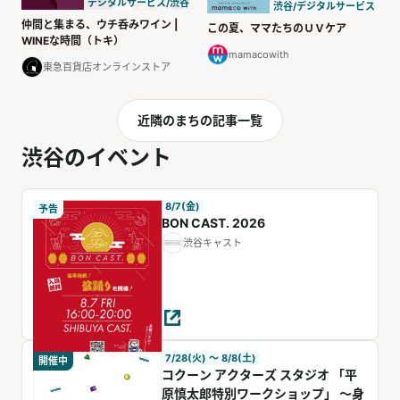
デジタルサービス/渋谷
渋谷/デジタルサービス
仲間と集まる、ウチ呑みワイン |
この夏、ママたちのＵＶケア
WINEな時間（トキ）
mamacowith
東急百貨店オンラインストア
近隣のまちの記事一覧
渋谷のイベント
8/7(金)
予告
BON CAST. 2026
渋谷キャスト
7/28(火) 〜 8/8(土)
開催中
コクーン アクターズ スタジオ 「平
原慎太郎特別ワークショップ」 ～身