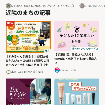
SHIBUYA FOOD ISLANDS（シブヤ フードアイランズ）
SHIBUYA FO
近隣のまちの記事
NEW
渋谷/デジタルサービス
渋谷
【星読み 深井香織さんが占う】
【＃みきゃんが来る！ 】蛇口から
2026年上半期 子どもの12星座占
みかんジュース体験！1日限りの限
い
定イベント令和８年８月８日（土）
開催
mamacowith
本家しぶそば 渋谷道玄坂店