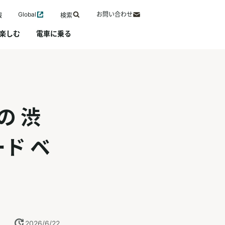
Global
お問い合わせ
報
検索
楽しむ
電車に乗る
の 渋
ド ベ
）
2026/6/22