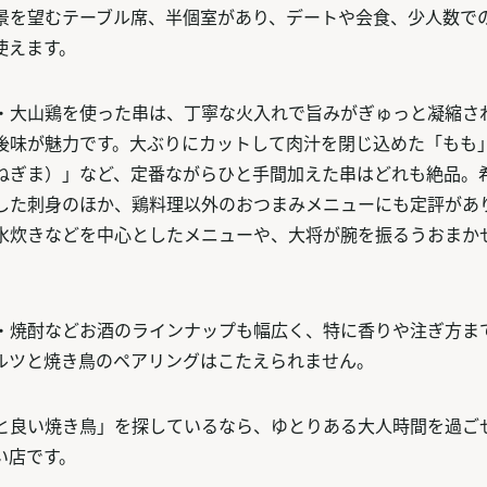
景を望むテーブル席、半個室があり、デートや会食、少人数で
使えます。
・大山鶏を使った串は、丁寧な火入れで旨みがぎゅっと凝縮さ
後味が魅力です。大ぶりにカットして肉汁を閉じ込めた「もも
ねぎま）」など、定番ながらひと手間加えた串はどれも絶品。
した刺身のほか、鶏料理以外のおつまみメニューにも定評があ
水炊きなどを中心としたメニューや、大将が腕を振るうおまか
・焼酎などお酒のラインナップも幅広く、特に香りや注ぎ方ま
ルツと焼き鳥のペアリングはこたえられません。
と良い焼き鳥」を探しているなら、ゆとりある大人時間を過ご
い店です。