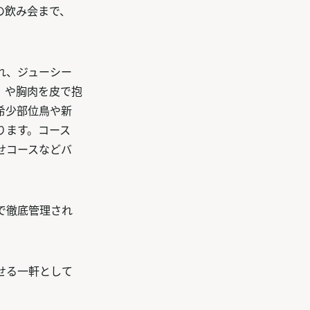
の飲み会まで、
れ、ジューシー
」や胸肉を皮で抱
希少部位鳥や新
ります。コース
せコースなどバ
で徹底管理され
せる一軒として