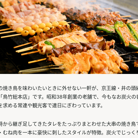
の焼き鳥を味わいたいときに外せない一軒が、京王線・井の頭
「鳥竹総本店」です。昭和38年創業の老舗で、今もなお炭火の
を求める常連や観光客で連日にぎわっています。
時から継ぎ足してきたタレをたっぷりまとわせた大串の焼き鳥
・むね肉を一本に豪快に刺したスタイルが特徴。炭火でじっく