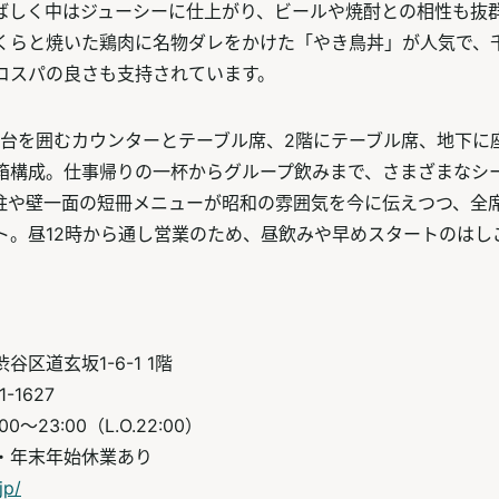
ばしく中はジューシーに仕上がり、ビールや焼酎との相性も抜
くらと焼いた鶏肉に名物ダレをかけた「やき鳥丼」が人気で、
コスパの良さも支持されています。
き台を囲むカウンターとテーブル席、2階にテーブル席、地下に
箱構成。仕事帰りの一杯からグループ飲みまで、さまざまなシ
柱や壁一面の短冊メニューが昭和の雰囲気を今に伝えつつ、全
ト。昼12時から通し営業のため、昼飲みや早めスタートのはし
区道玄坂1-6-1 1階
-1627
～23:00（L.O.22:00）
・年末年始休業あり
jp/