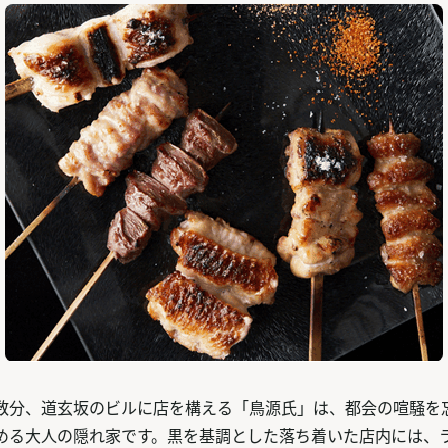
数分、道玄坂のビルに店を構える「鳥源氏」は、都会の喧騒を
める大人の隠れ家です。黒を基調とした落ち着いた店内には、