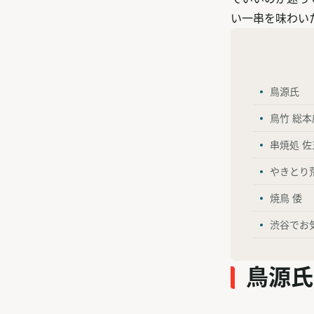
い一串を味わい
鳥源氏
鳥竹 総本
串焼処 佐
やきとり
焼鳥 倭
渋谷でお
鳥源氏