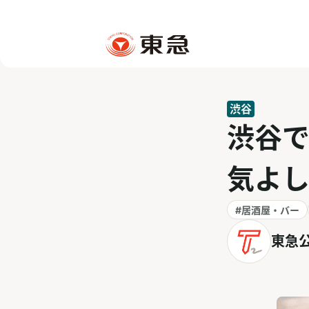
渋谷
渋谷
気よ
#居酒屋・バー
東急