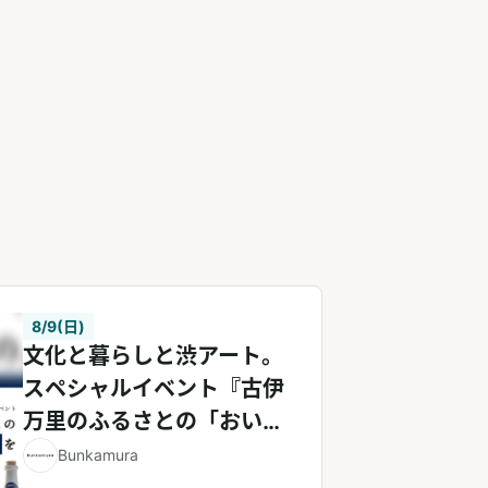
8/9(日)
文化と暮らしと渋アート。
スペシャルイベント『古伊
万里のふるさとの「おいし
い酒」を古伊万里の美術館
Bunkamura
で味わう夜』