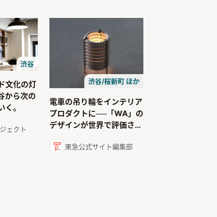
渋谷
渋谷/桜新町 ほか
ド文化の灯
谷から次の
電車の吊り輪をインテリア
いく。
プロダクトに──「WA」の
デザインが世界で評価され
ジェクト
る理由
東急公式サイト編集部