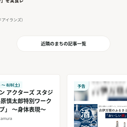
♪」を実食レ
フードアイランズ）
近隣のまちの記事一覧
) 〜 8/8(土)
予告
ン アクターズ スタジ
平原慎太郎特別ワーク
プ」 ～身体表現～
kamura