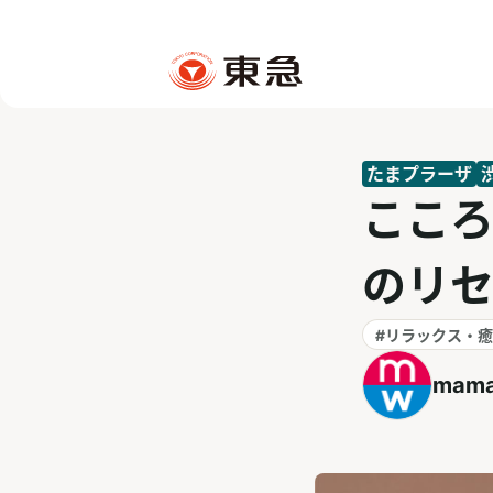
たまプラーザ
ここ
のリ
#リラックス・
mama