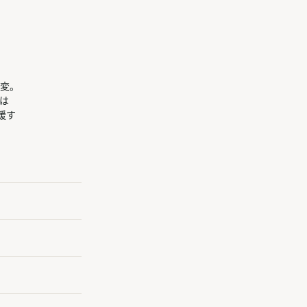
変。
は
応援す