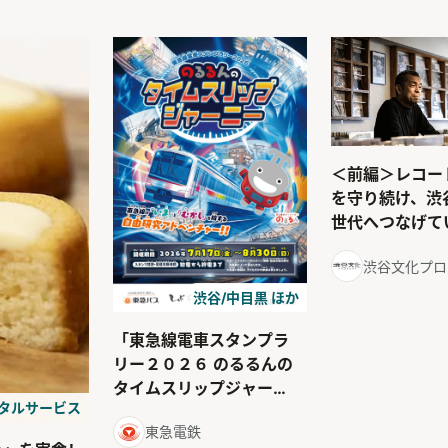
＜前編＞レコー
を守り続け、渋
世代へつなげて
渋谷文化プロ
渋谷/中目黒 ほか
「東急線電車スタンプラ
リー２０２６ のるるんの
タイムスリップジャー
ジタルサービス
ニー」が開催！
東急電鉄