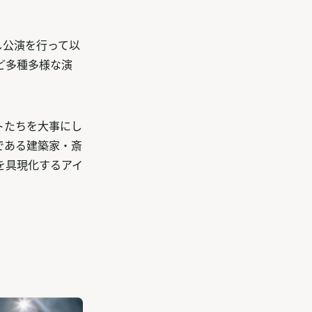
し公演を行って以
ど多種多様な演
トたちを大事にし
である建築家・斎
を具現化するアイ