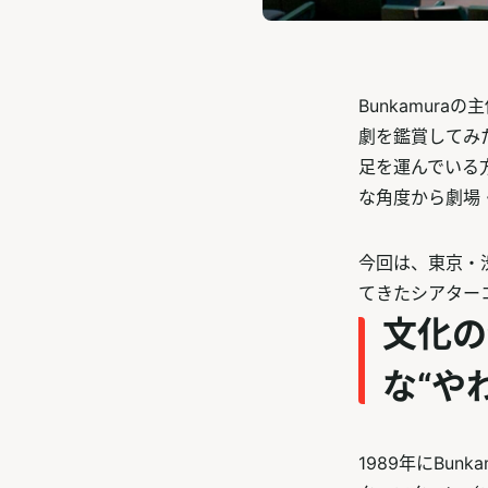
Bunkamur
劇を鑑賞してみ
足を運んでいる
な角度から劇場
今回は、東京・渋
てきたシアター
文化の
な“や
1989年にBu