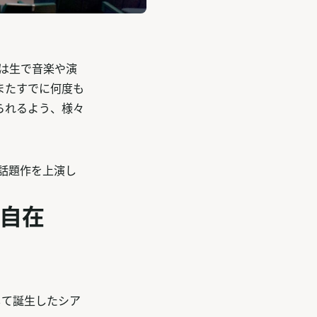
度は生で音楽や演
またすでに何度も
られるよう、様々
の話題作を上演し
自在
として誕生したシア