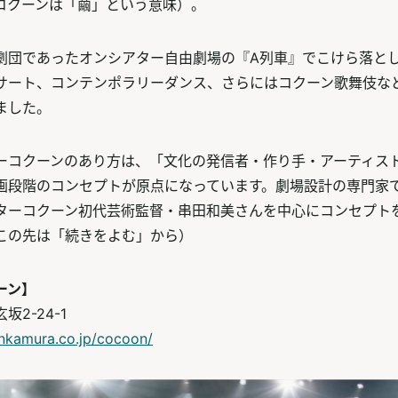
コクーンは「繭」という意味）。
劇団であったオンシアター自由劇場の『A列車』でこけら落と
サート、コンテンポラリーダンス、さらにはコクーン歌舞伎な
ました。
ーコクーンのあり方は、「文化の発信者・作り手・アーティス
画段階のコンセプトが原点になっています。劇場設計の専門家
ターコクーン初代芸術監督・串田和美さんを中心にコンセプト
この先は「続きをよむ」から）
ーン】
2-24-1
nkamura.co.jp/cocoon/