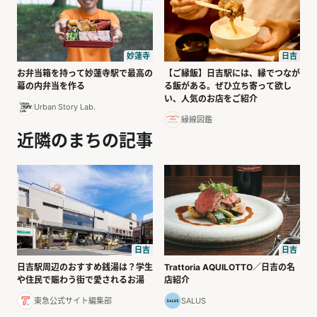
日吉
妙蓮寺
【ご縁飯】日吉駅には、縁でつなが
お弁当箱を持って妙蓮寺駅で最高の
る飯がある。ぜひ立ち寄って欲し
幕の内弁当を作る
い、人気のお店をご紹介
Urban Story Lab.
縁線図鑑
近隣のまちの記事
日吉
日吉
日吉駅周辺のおすすめ銭湯は？学生
Trattoria AQUILOTTO／日吉の名
や住民で賑わう街で愛されるお湯
店紹介
東急公式サイト編集部
SALUS