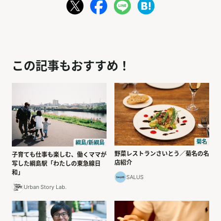
この記事もおすすめ！
菊名
綱島/新綱島
野菜レストランさいとう／菊名の名
子育ても仕事も楽しむ、働くママが
店紹介
写した綱島駅「わたしの東急線日
和」
SALUS
Urban Story Lab.