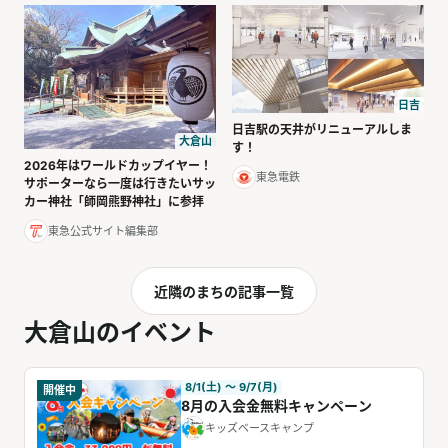
日吉
日吉駅の天井がリニューアルしま
大倉山
す！
2026年はワールドカップイヤー！
東急電鉄
サポーターなら一度は行きたいサッ
カー神社「師岡熊野神社」に参拝
東急公式サイト編集部
近隣のまちの記事一覧
大倉山のイベント
8/1(土) 〜 9/7(月)
開催中
8月の入会金無料キャンペーン
キッズベースキャンプ