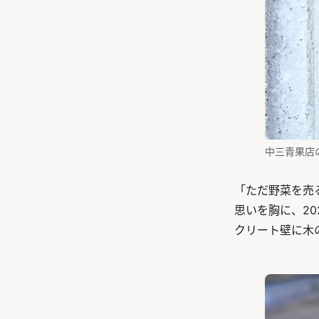
中三青果店
「ただ野菜を売
思いを胸に、2
クリート壁に木