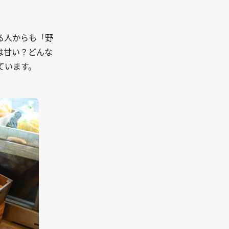
る人からも「野
は甘い？どんな
ています。