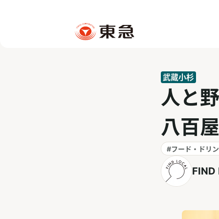
武蔵小杉
人と
八百
#フード・ドリ
FIND