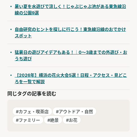
暑い夏を水遊びで涼しく！じゃぶじゃぶ池がある東急線沿
線の公園9選
自由研究のヒントを探しに行こう！東急線沿線のおでかけ
スポット
猛暑日の遊びアイデアもある！｜0〜3歳までの外遊び・お
うち遊び
【2026年】横浜の花火大会5選！日程・アクセス・見どこ
ろを一覧で解説
同じタグの記事を読む
#カフェ・喫茶店
#アウトドア・自然
#ファミリー
#絶景
#お花