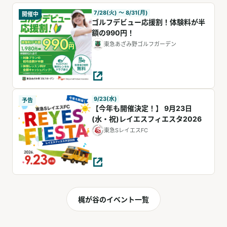
7/28(火) 〜 8/31(月)
開催中
ゴルフデビュー応援割！体験料が半
額の990円！
東急あざみ野ゴルフガーデン
9/23(水)
予告
【今年も開催決定！】 9月23日
(水・祝)レイエスフィエスタ2026
東急SレイエスFC
梶が谷のイベント一覧