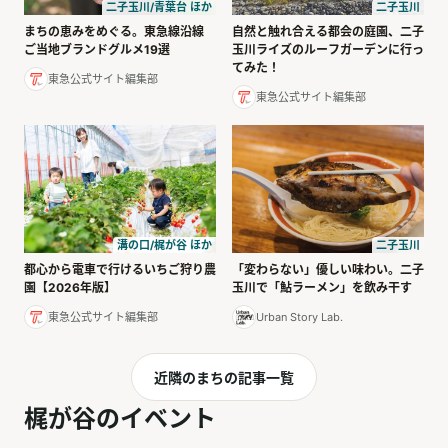
二子玉川/青葉台 ほか
二子玉川
まちの恵みをめぐる。東急線沿線
自然と触れ合える都会の庭園、二子
ご当地ブランドグルメ19選
玉川ライズのルーフガーデンに行っ
てみた！
東急公式サイト編集部
東急公式サイト編集部
溝の口/梶が谷 ほか
二子玉川
都心から電車で行けるいちご狩り農
「変わらない」優しい味わい。二子
園【2026年版】
玉川で「鮎ラーメン」を飲み干す
東急公式サイト編集部
Urban Story Lab.
近隣のまちの記事一覧
梶が谷のイベント