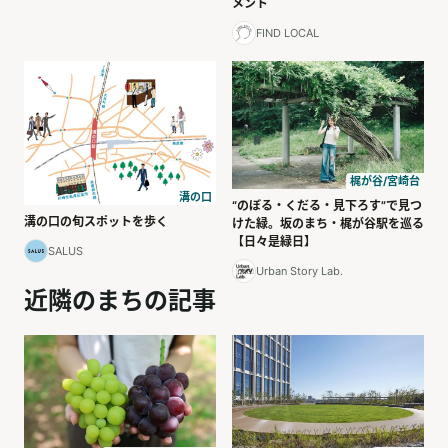
メント
FIND LOCAL
梶が谷/宮崎台
溝の口
“のぼる・くだる・見下ろす”で見つ
溝の口の旬スポットを歩く
けた緑。坂のまち・梶が谷駅を巡る
【日々是緑日】
SALUS
Urban Story Lab.
近隣のまちの記事