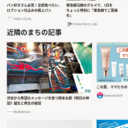
パン好きさん必見！全部食べたい、
東急線沿線のグルメで、1日を
ロブション仕込みの極上パン
ちょっと特別に「東急線でご褒美
を」
FIND LOCAL
Urban Story Lab.
近隣のまちの記事
渋
この夏、ママたちの
渋谷
mamacowith
渋谷から希望のメッセージを放つ岡本太郎《明日の神
話》誕生と再生の秘話
Bunkamura