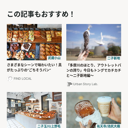
この記事もおすすめ！
武蔵小山
二子新地
さまざまなシーンで味わいたい！具
「多摩川のほとり、アウトレットパ
がたっぷりの“ごちそうパン”
ンの誇り」今日もトングでカチカチ
と〜二子新地編〜
FIND LOCAL
Urban Story Lab.
二子玉川/上野毛
祐天寺/池尻大橋