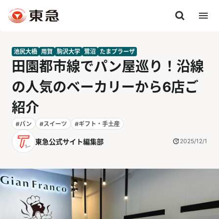
池尻大橋
用賀
駒沢大学
鷺沼
たまプラーザ
田園都市線でパン屋巡り！沿線
の人気のベーカリーから6店ご
紹介
#パン
#スイーツ
#ギフト・手土産
東急公式サイト編集部
2025/12/1