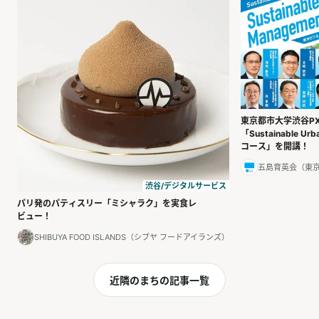
東京都市大学渋谷P
「Sustainable Ur
コース」を開講！
五島育英会（東
渋谷/デジタルサービス
パリ発のパティスリー「ミシャラク」を実食レ
ビュー！
SHIBUYA FOOD ISLANDS（シブヤ フードアイランズ）
近隣のまちの記事一覧