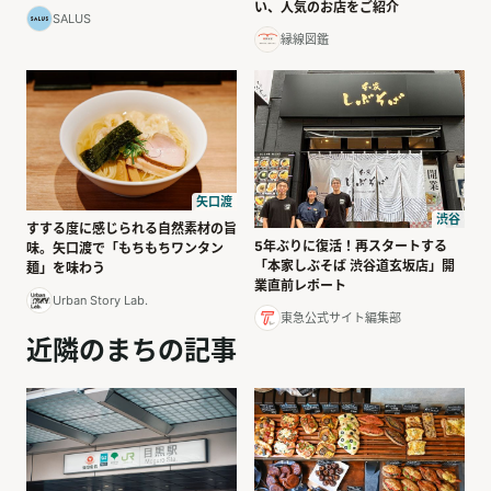
い、人気のお店をご紹介
SALUS
縁線図鑑
矢口渡
渋谷
すする度に感じられる自然素材の旨
5年ぶりに復活！再スタートする
味。矢口渡で「もちもちワンタン
「本家しぶそば 渋谷道玄坂店」開
麺」を味わう
業直前レポート
Urban Story Lab.
東急公式サイト編集部
近隣のまちの記事