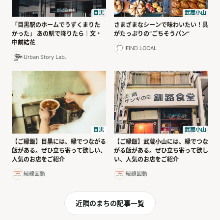
武蔵小山
目黒
さまざまなシーンで味わいたい！具
「目黒駅のホームでうずくまりた
がたっぷりの“ごちそうパン”
かった」 あの駅で降りたら｜文・
中前結花
FIND LOCAL
Urban Story Lab.
目黒
武蔵小山
【ご縁飯】目黒には、縁でつながる
【ご縁飯】武蔵小山には、縁でつな
飯がある。ぜひ立ち寄って欲しい、
がる飯がある。ぜひ立ち寄って欲し
人気のお店をご紹介
い、人気のお店をご紹介
縁線図鑑
縁線図鑑
近隣のまちの記事一覧