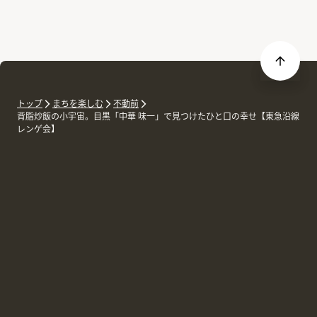
トップ
まちを楽しむ
不動前
背脂炒飯の小宇宙。目黒「中華 味一」で見つけたひと口の幸せ【東急沿線
レンゲ会】