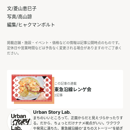
文/菱山恵巳子
写真/高山諒
編集/ヒャクマンボルト
掲載店舗・施設・イベント・価格などの情報は記事公開時点のものです。
定休日や営業時間などは予告なく変更される場合がありますのでご了承く
ださい。
この記事の連載
東急沿線レンゲ会
2
記事
Urban Story Lab.
まちのいいところって、正面からだと見えづらかったりす
る。だから、ちょっとだけナナメ視点がいい。ワクワク
や発見に満ちた、東急線沿線の“まちのストーリー”を紡ぎ