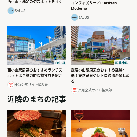
西小山・洗足の旬スポットを歩く
コンフィズリー／LʼArtisan
Moderne
SALUS
SALUS
武蔵小山
西小山
武蔵小山駅周辺のおすすめ銭湯4
西小山駅周辺のおすすめランチス
選！天然温泉やレトロ銭湯が楽しめ
ポットは？魅力的な飲食店を紹介
る
東急公式サイト編集部
東急公式サイト編集部
近隣のまちの記事