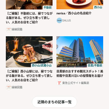
西小山
不動前
nerisa／西小山の名店紹介
【ご縁飯】不動前には、縁でつなが
る飯がある。ぜひ立ち寄って欲し
SALUS
い、人気のお店をご紹介
縁線図鑑
西小山/武蔵小山
目黒/不動前
【ご縁飯】西小山駅には、縁でつな
目黒駅のおすすめ観光スポット！美
がる飯がある。ぜひ立ち寄って欲し
術館や目黒川沿いの桜情報をお届け
い、人気のお店をご紹介
東急公式サイト編集部
縁線図鑑
近隣のまちの記事一覧