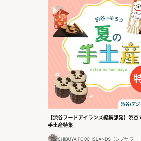
渋谷/デ
【渋谷フードアイランズ編集部発】渋谷
手土産特集
SHIBUYA FOOD ISLANDS（シブヤ 