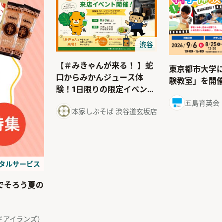
渋谷
【＃みきゃんが来る！ 】蛇
東京都市大学
口からみかんジュース体
験教室」を開
験！1日限りの限定イベント
令和８年８月８日（土）開
五島育英会
本家しぶそば 渋谷道玄坂店
催
ジタルサービス
でそろう夏の
フードアイランズ）