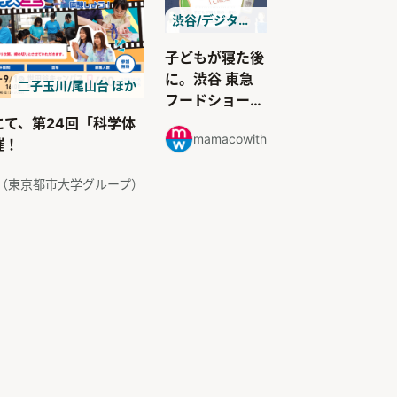
渋谷/デジタルサービス
子どもが寝た後
に。渋谷 東急
二子玉川/尾山台 ほか
フードショーで
見つけたごほう
にて、第24回「科学体
mamacowith
び時間のお酒4
催！
選｜わたしたち
のごほうびタイ
（東京都市大学グループ）
ム