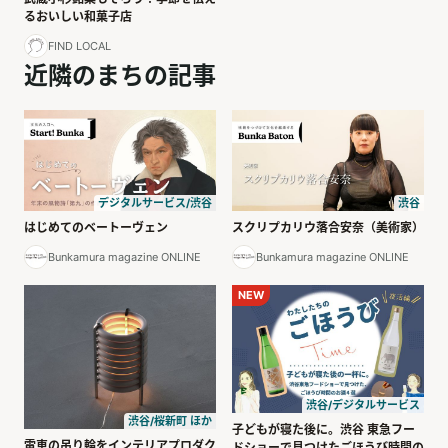
るおいしい和菓子店
FIND LOCAL
近隣のまちの記事
デジタルサービス/渋谷
渋谷
はじめてのベートーヴェン
スクリプカリウ落合安奈（美術家）
Bunkamura magazine ONLINE
Bunkamura magazine ONLINE
NEW
渋谷/デジタルサービス
渋谷/桜新町 ほか
子どもが寝た後に。渋谷 東急フー
電車の吊り輪をインテリアプロダク
ドショーで見つけたごほうび時間の