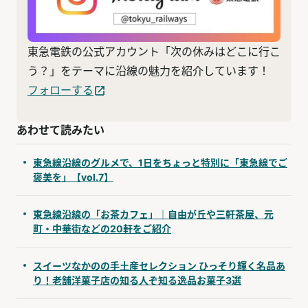
東急電鉄の公式アカウント「次の休みはどこに行こ
う？」をテーマに沿線の魅力を紹介しています！
フォローする
あわせて読みたい
東急線沿線のグルメで、1日をちょっと特別に「東急線でご
褒美を」【vol.7】
東急線沿線の「お茶カフェ」｜自由が丘や三軒茶屋、元
町・中華街などの20軒をご紹介
スイーツなかのの手土産セレクション ひっそり輝く名品あ
り！老舗洋菓子店の知る人ぞ知る逸品お菓子3選