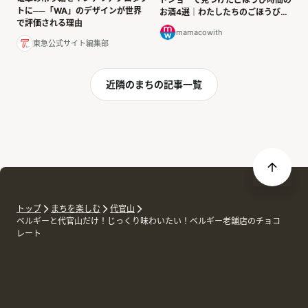
トに──「WA」のデザインが世界
お酒4選｜わたしたちのごほうびタ
で評価される理由
イム
mamacowith
東急公式サイト編集部
近隣のまちの記事一覧
トップ
まちを楽しむ
代官山
ベルギーと代官山だけ！じっくり味わいたい！ベルギー老舗店のチョコ
レート