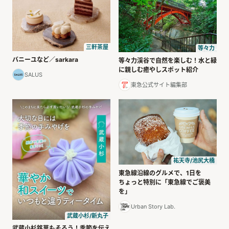
三軒茶屋
等々力
バニーユなど／sarkara
等々力渓谷で自然を楽しむ！水と緑
に親しむ癒やしスポット紹介
SALUS
東急公式サイト編集部
祐天寺/池尻大橋
東急線沿線のグルメで、1日を
ちょっと特別に「東急線でご褒美
を」
Urban Story Lab.
武蔵小杉/新丸子
武蔵小杉銘菓もそろう！季節を伝え