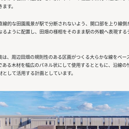
きます。
直線的な田園風景が駅で分断されないよう、開口部を上り線側
なるように配置し、田畑の様相をそのまま駅の外観へ表現する
装は、周辺田畑の規則性のある区画がつくる大らかな線をベー
である木材を幅広のパネル状にして使用するとともに、沿線の
材として活用する計画としています。