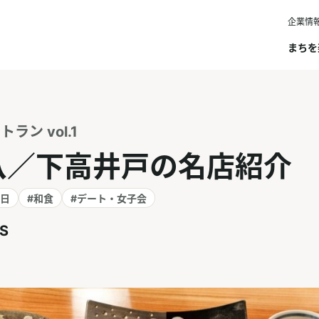
企業情
まちを
ラン vol.1
八／下高井戸の名店紹介
の日
#和食
#デート・女子会
S