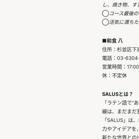
し、焼き物、す
◯
コース最後の
◯
活気に満ちた
■和食 八
住所：杉並区下高
電話：03-6304
営業時間：17:00～
休：不定休
SALUSとは？
「ラテン語で“
線は、まだまだ
「SALUS」
力やアイデアを
新たな世界との