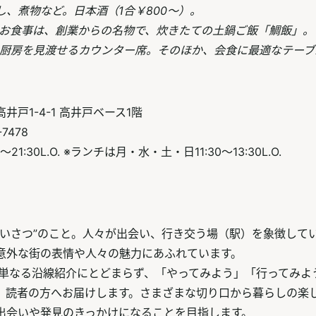
し、煮物など。日本酒（1合￥800～）。
お食事は、創業からの名物で、炊きたての土鍋ご飯「鯛飯」。
厨房を見渡せるカウンター席。そのほか、会食に最適なテーブ
井戸1-4-1 高井戸ベース1階
-7478
21:30L.O. ※ランチは月・水・土・日11:30～13:30L.O.
あいさつ”のこと。人々が出会い、行き交う場（駅）を象徴して
意外な街の表情や人々の魅力にあふれています。
は、単なる沿線紹介にとどまらず、「やってみよう」「行ってみよ
、読者の方へお届けします。さまざまな切り口から暮らしの楽
出会いや発見のきっかけになることを目指します。