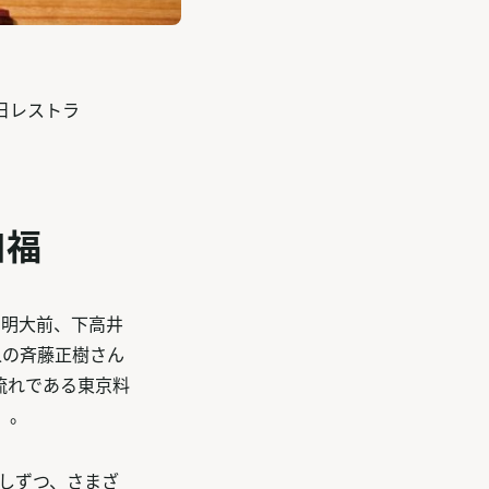
日レストラ
口福
、明大前、下高井
人の斉藤正樹さん
流れである東京料
」。
しずつ、さまざ