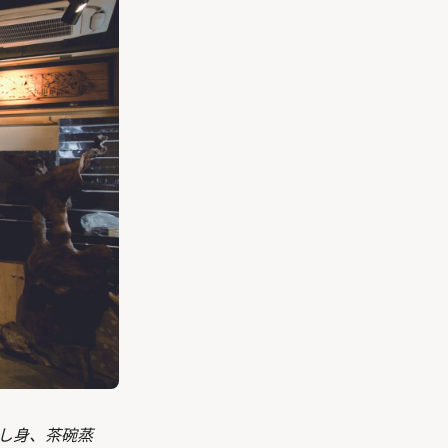
刺し身、茶碗蒸