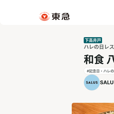
下高井戸
ハレの日レスト
和食 
#記念日・ハレ
SALU