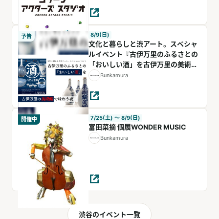
8/9(日)
予告
文化と暮らしと渋アート。スペシャ
ルイベント『古伊万里のふるさとの
「おいしい酒」を古伊万里の美術館
で味わう夜』
Bunkamura
7/25(土) 〜 8/9(日)
開催中
富田菜摘 個展WONDER MUSIC
Bunkamura
渋谷のイベント一覧