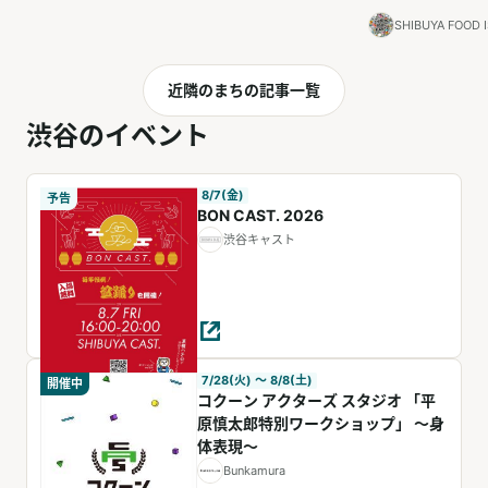
SHIBUYA FO
近隣のまちの記事一覧
渋谷のイベント
8/7(金)
予告
BON CAST. 2026
渋谷キャスト
7/28(火) 〜 8/8(土)
開催中
コクーン アクターズ スタジオ 「平
原慎太郎特別ワークショップ」 ～身
体表現～
Bunkamura