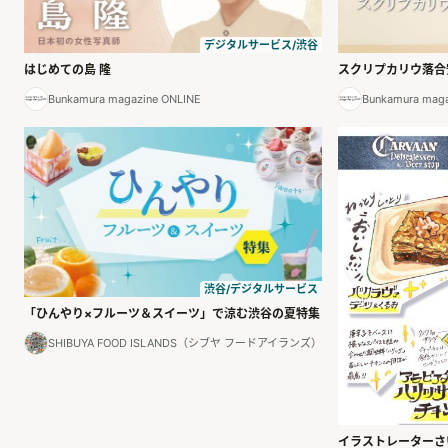
デジタルサービス/渋谷
はじめての島 隆
スクリプカリウ落合
Bunkamura magazine ONLINE
Bunkamura maga
渋谷/デジタルサービス
「ひんやり×フルーツ＆スイーツ」で涼む渋谷の夏特集
SHIBUYA FOOD ISLANDS（シブヤ フードアイランズ）
イラストレーターさ