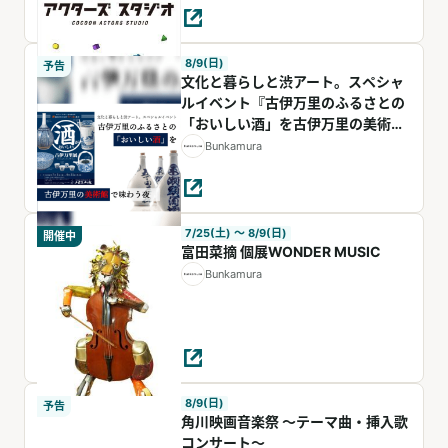
8/9(日)
予告
文化と暮らしと渋アート。スペシャ
ルイベント『古伊万里のふるさとの
「おいしい酒」を古伊万里の美術館
で味わう夜』
Bunkamura
7/25(土) 〜 8/9(日)
開催中
富田菜摘 個展WONDER MUSIC
Bunkamura
8/9(日)
予告
⾓川映画⾳楽祭 〜テーマ曲・挿⼊歌
コンサート〜