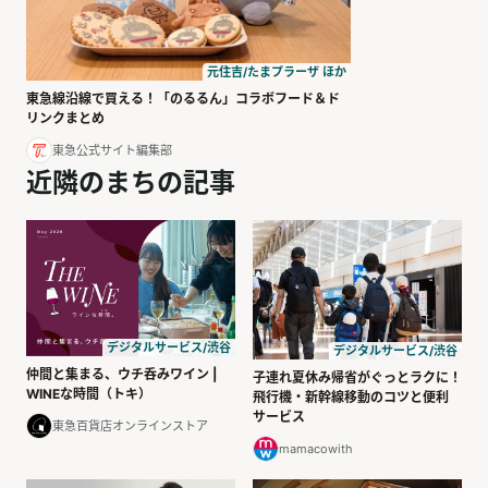
元住吉/たまプラーザ ほか
東急線沿線で買える！「のるるん」コラボフード＆ド
リンクまとめ
東急公式サイト編集部
近隣のまちの記事
デジタルサービス/渋谷
デジタルサービス/渋谷
仲間と集まる、ウチ呑みワイン |
子連れ夏休み帰省がぐっとラクに！
WINEな時間（トキ）
飛行機・新幹線移動のコツと便利
サービス
東急百貨店オンラインストア
mamacowith