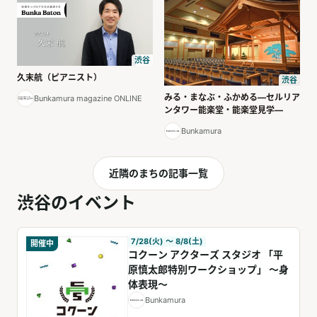
渋谷
久末航（ピアニスト）
渋谷
みる・まなぶ・ふかめる―セルリア
Bunkamura magazine ONLINE
ンタワー能楽堂・能楽堂見学―
Bunkamura
近隣のまちの記事一覧
渋谷のイベント
7/28(火) 〜 8/8(土)
開催中
コクーン アクターズ スタジオ 「平
原慎太郎特別ワークショップ」 ～身
体表現～
Bunkamura