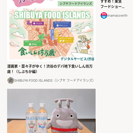
すすめ！東急
フードショー
エッジで見つけ
mamacowith
た、気持ちを届
ける厳選「春ギ
フト」
デジタルサービス/渋谷
漫画家・菜々子がゆく！渋谷のデパ地下食いしん坊万
歳！（しぶちか編）
SHIBUYA FOOD ISLANDS（シブヤ フードアイランズ）