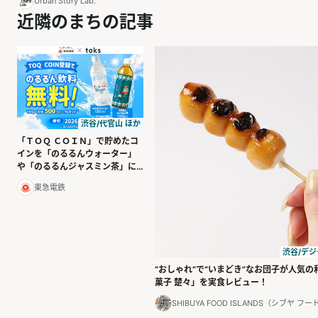
Urban Story Lab.
近隣のまちの記事
渋谷/代官山 ほか
「ＴＯＱ ＣＯＩＮ」で貯めたコ
インを「のるるんウォーター」
や「のるるんジャスミン茶」に
交換できます！
東急電鉄
渋谷/デ
“おしゃれ”で“いまどき”なお団子が人気
菓子 楚々」を実食レビュー！
SHIBUYA FOOD ISLANDS（シブヤ 