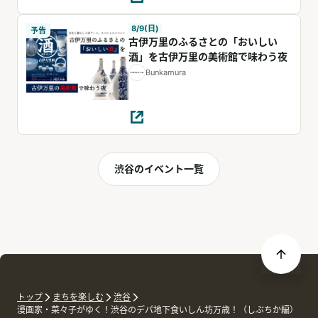
8/9(日)
予告
古伊万里のふるさとの「おいしい
酒」を古伊万里の美術館で味わう夜
Bunkamura
渋谷のイベント一覧
トップ
まちを楽しむ
渋谷
漫画家・菜々子がゆく！渋谷のデパ地下食いしん坊万歳！（しぶちか編）