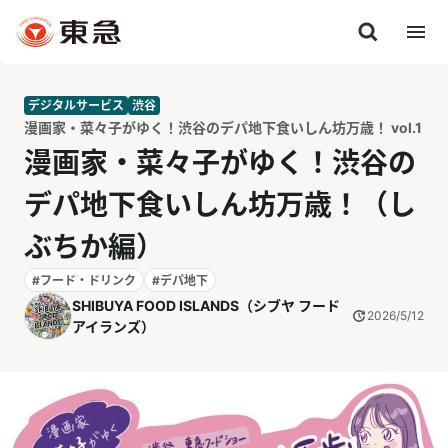
デジタルサービス
渋谷
漫画家・菜々子がゆく！渋谷のデパ地下食いしん坊万歳！ vol.1
漫画家・菜々子がゆく！渋谷の
デパ地下食いしん坊万歳！（し
ぶちか編）
#フード・ドリンク
#デパ地下
SHIBUYA FOOD ISLANDS（シブヤ フード
2026/5/12
アイランズ）