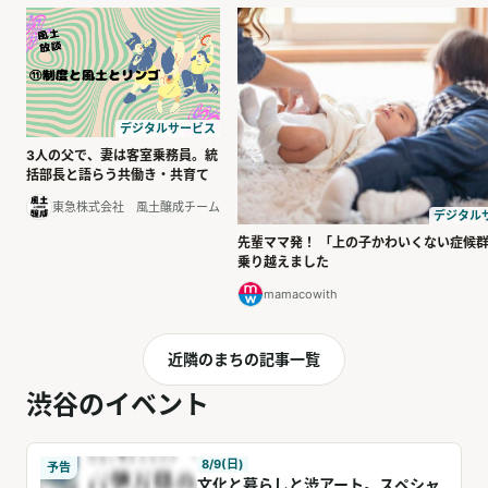
デジタルサービス
3人の父で、妻は客室乗務員。統
括部長と語らう共働き・共育て
東急株式会社 風土醸成チーム
デジタル
先輩ママ発！ 「上の子かわいくない症候
乗り越えました
mamacowith
近隣のまちの記事一覧
渋谷のイベント
8/9(日)
予告
文化と暮らしと渋アート。スペシャ