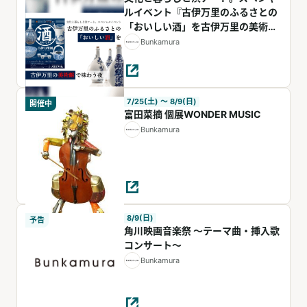
ルイベント『古伊万里のふるさとの
「おいしい酒」を古伊万里の美術館
で味わう夜』
Bunkamura
7/25(土) 〜 8/9(日)
開催中
富田菜摘 個展WONDER MUSIC
Bunkamura
8/9(日)
予告
⾓川映画⾳楽祭 〜テーマ曲・挿⼊歌
コンサート〜
Bunkamura