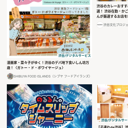
渋谷のカレーおすす
選！ 渋谷在勤・か
んが厳選するお店を
渋谷文化プロジ
渋谷/デジタルサービス
漫画家・菜々子がゆく！渋谷のデパ地下食いしん坊万
歳！〈ガトー・ド・ボワイヤージュ〉
SHIBUYA FOOD ISLANDS（シブヤ フードアイランズ）
渋谷/デジタルサー
【子連れde渋谷】