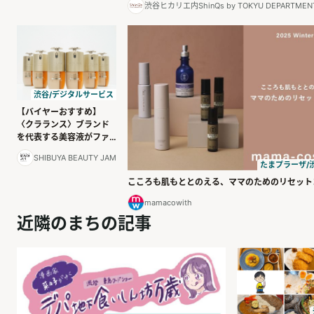
渋谷ヒカリエ内ShinQs by TOKYU DEPARTMENT
渋谷/デジタルサービス
【バイヤーおすすめ】
〈クラランス〉ブランド
を代表する美容液がファ
ンデーションに
SHIBUYA BEAUTY JAM
たまプラーザ/
こころも肌もととのえる、ママのためのリセット
mamacowith
近隣のまちの記事