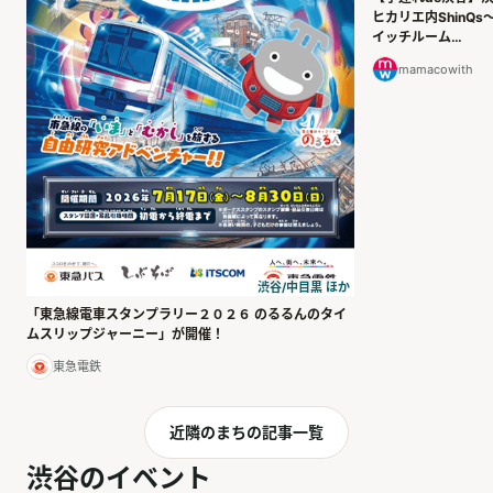
ヒカリエ内ShinQs
イッチルーム
「Mammy’s STAG
mamacowith
編～
渋谷/中目黒 ほか
「東急線電車スタンプラリー２０２６ のるるんのタイ
ムスリップジャーニー」が開催！
東急電鉄
近隣のまちの記事一覧
渋谷のイベント