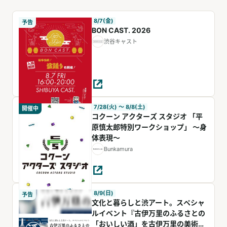
8/7(金)
予告
BON CAST. 2026
渋谷キャスト
7/28(火) 〜 8/8(土)
開催中
コクーン アクターズ スタジオ 「平
原慎太郎特別ワークショップ」 ～身
体表現～
Bunkamura
8/9(日)
予告
文化と暮らしと渋アート。スペシャ
ルイベント『古伊万里のふるさとの
「おいしい酒」を古伊万里の美術館