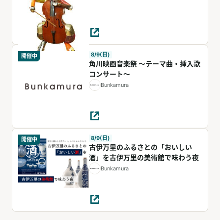
8/9(日)
開催中
⾓川映画⾳楽祭 〜テーマ曲・挿⼊歌
コンサート〜
Bunkamura
8/9(日)
開催中
古伊万里のふるさとの「おいしい
酒」を古伊万里の美術館で味わう夜
Bunkamura