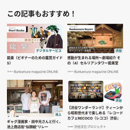
この記事もおすすめ！
デジタルサービス
渋谷
能楽（ビギナーのための鑑賞ガイド
感動が生まれる場所～劇場紹介 そ
5）
の（4）セルリアンタワー能楽堂
Bunkamura magazine ONLINE
Bunkamura magazine ONLINE
渋谷
【渋谷ワンダーランド】ティーンか
ら昭和世代まで楽しめる『レコード
池上
カフェRECOCO（レココ）渋谷』
ギャグ漫画家・田中光さんと行く、
池上商店街“似顔絵”リレー
渋谷文化プロジェクト