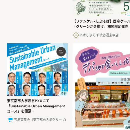
二
【ファンケル×しぶそば】国産ケー
「グリーンかき揚げ」期間限定発売
本家しぶそば 渋谷道玄坂店
渋谷
東京都市大学渋谷PXUにて
「Sustainable Urban Management
コース」を開講！
五島育英会（東京都市大学グループ）
渋