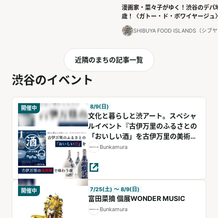
漫画家・菜々子がゆく！渋谷のデパ
歳！〈ガトー・ド・ボワイヤージュ
SHIBUYA FOOD ISLANDS（
近隣のまちの記事一覧
渋谷のイベント
8/9(日)
開催中
文化と暮らしと渋アート。スペシャ
ルイベント『古伊万里のふるさとの
「おいしい酒」を古伊万里の美術館
で味わう夜』
Bunkamura
7/25(土) 〜 8/9(日)
開催中
富田菜摘 個展WONDER MUSIC
Bunkamura