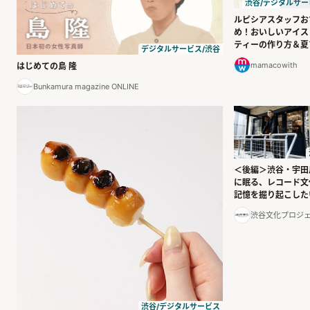
渋谷/デジタルサー
ルピシアスタッフお
め！おいしいアイス
ティーの作り方＆夏
デジタルサービス/渋谷
ンジ｜わたしたちの
mamacowith
はじめての島 隆
うびタイム
Bunkamura magazine ONLINE
＜後編＞渋谷・宇田
に眠る、レコード文
記憶を掘り起こした
渋谷文化プロジ
渋谷/デジタルサービス