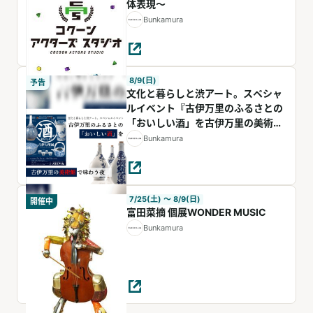
体表現～
Bunkamura
8/9(日)
予告
文化と暮らしと渋アート。スペシャ
ルイベント『古伊万里のふるさとの
「おいしい酒」を古伊万里の美術館
で味わう夜』
Bunkamura
7/25(土) 〜 8/9(日)
開催中
富田菜摘 個展WONDER MUSIC
Bunkamura