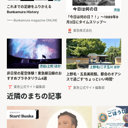
これまでの足跡をふりかえる
渋谷
Bunkamura History
「今日は何の日？！」～1989年9
Bunkamura magazine ONLINE
月3日にタイムスリップ～
東急株式会社
渋谷/上町 ほか
上野毛/二子玉川 ほか
非日常の星空体験！東急線沿線のお
上野毛・五島美術館。都会のオアシ
すすめプラネタリウム4選
スで過ごす“ちょっといい時間”
東急公式サイト編集部
東急公式サイト編集部
近隣のまちの記事