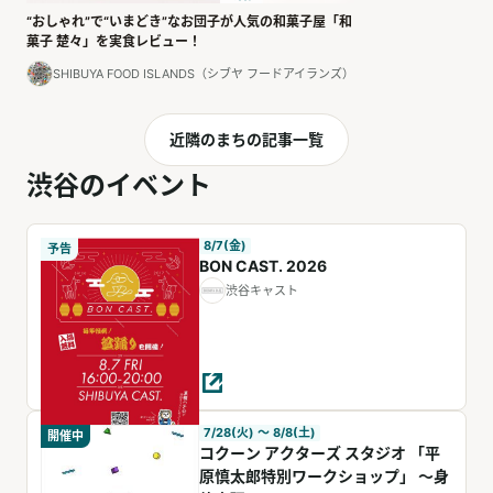
“おしゃれ”で“いまどき”なお団子が人気の和菓子屋「和
菓子 楚々」を実食レビュー！
SHIBUYA FOOD ISLANDS（シブヤ フードアイランズ）
近隣のまちの記事一覧
渋谷のイベント
8/7(金)
予告
BON CAST. 2026
渋谷キャスト
7/28(火) 〜 8/8(土)
開催中
コクーン アクターズ スタジオ 「平
原慎太郎特別ワークショップ」 ～身