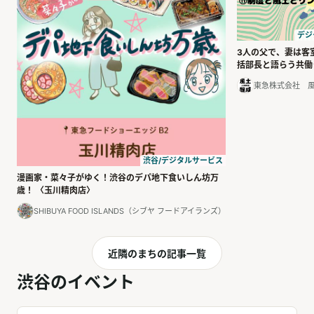
デジ
3人の父で、妻は客
括部長と語らう共働
東急株式会社 
渋谷/デジタルサービス
漫画家・菜々子がゆく！渋谷のデパ地下食いしん坊万
歳！ 〈玉川精肉店〉
SHIBUYA FOOD ISLANDS（シブヤ フードアイランズ）
近隣のまちの記事一覧
渋谷のイベント