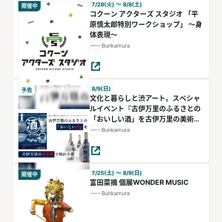
7/28(火) 〜 8/8(土)
開催中
コクーン アクターズ スタジオ 「平
原慎太郎特別ワークショップ」 ～身
体表現～
Bunkamura
8/9(日)
予告
文化と暮らしと渋アート。スペシャ
ルイベント『古伊万里のふるさとの
「おいしい酒」を古伊万里の美術館
で味わう夜』
Bunkamura
7/25(土) 〜 8/9(日)
開催中
富田菜摘 個展WONDER MUSIC
Bunkamura