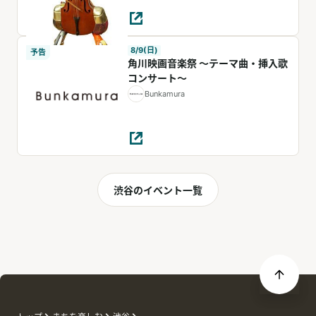
8/9(日)
予告
⾓川映画⾳楽祭 〜テーマ曲・挿⼊歌
コンサート〜
Bunkamura
渋谷のイベント一覧