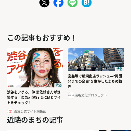
この記事もおすすめ！
渋谷
宮益坂で新規出店ラッシュ―“再開
発までの余白”を生かしたまちの動
渋谷
き
渋谷をアゲる。仲 里依紗さんが登
渋谷文化プロジェクト
場する「東急×渋谷」新CM＆サイ
トをチェック！
東急公式サイト編集部
近隣のまちの記事