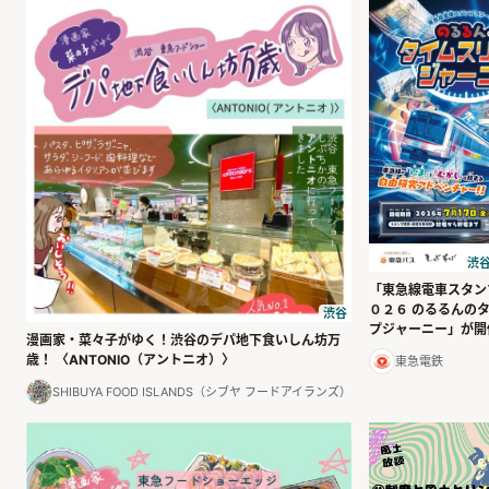
渋谷
「東急線電車スタン
０２６ のるるんの
渋谷
プジャーニー」が開
漫画家・菜々子がゆく！渋谷のデパ地下食いしん坊万
歳！ 〈ANTONIO（アントニオ）〉
東急電鉄
SHIBUYA FOOD ISLANDS（シブヤ フードアイランズ）