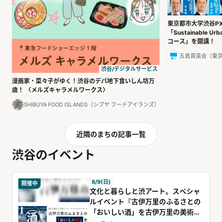
東京都市大学渋谷P
「Sustainable Ur
コース」を開講！
五島育英会（東
渋谷/デジタルサービス
漫画家・菜々子がゆく！渋谷のデパ地下食いしん坊万
歳！ 〈メルズキャラメルワークス〉
SHIBUYA FOOD ISLANDS（シブヤ フードアイランズ）
近隣のまちの記事一覧
渋谷のイベント
8/9(日)
開催中
文化と暮らしと渋アート。スペシャ
ルイベント『古伊万里のふるさとの
「おいしい酒」を古伊万里の美術館