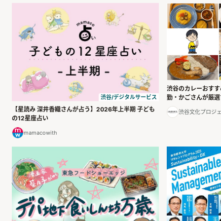
渋谷のカレーおすす
渋谷/デジタルサービス
勤・かごさんが厳選
【星読み 深井香織さんが占う】2026年上半期 子ども
渋谷文化プロジ
の12星座占い
mamacowith