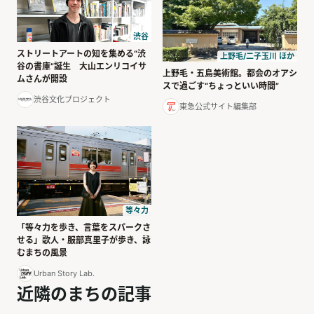
渋谷
ストリートアートの知を集める“渋
上野毛/二子玉川 ほか
谷の書庫”誕生 大山エンリコイサ
上野毛・五島美術館。都会のオアシ
ムさんが開設
スで過ごす“ちょっといい時間”
渋谷文化プロジェクト
東急公式サイト編集部
等々力
「等々力を歩き、言葉をスパークさ
せる」歌人・服部真里子が歩き、詠
むまちの風景
Urban Story Lab.
近隣のまちの記事