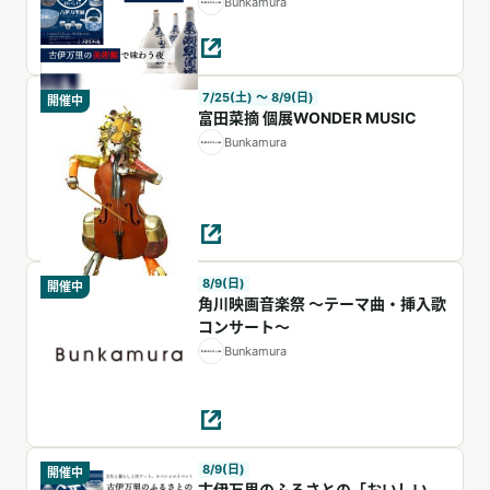
で味わう夜』
Bunkamura
7/25(土) 〜 8/9(日)
開催中
富田菜摘 個展WONDER MUSIC
Bunkamura
8/9(日)
開催中
⾓川映画⾳楽祭 〜テーマ曲・挿⼊歌
コンサート〜
Bunkamura
8/9(日)
開催中
古伊万里のふるさとの「おいしい