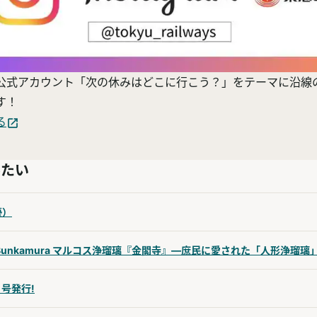
公式アカウント「次の休みはどこに行こう？」をテーマに沿線
す！
る
みたい
優）
rom Bunkamura マルコス浄瑠璃『金閣寺』―庶民に愛された「人形浄瑠璃
月号発行!