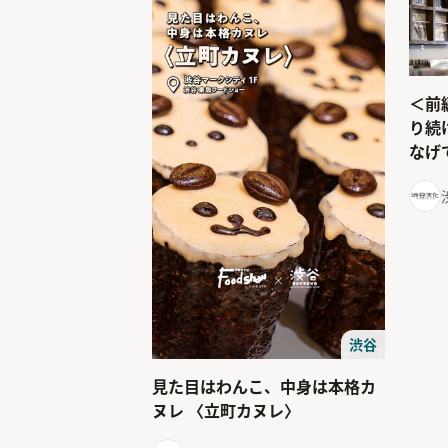
＜前
り続
なげ
渋谷
見た目はわんこ、中身は本格カ
ヌレ 〈立町カヌレ〉