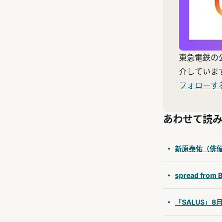
東急電鉄の
介していま
フォローす
あわせて読
新原泰佑（俳
spread f
「SALUS」8