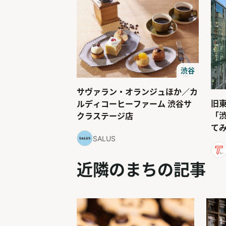
渋谷
サヴァラン・オランジュほか／カ
旧
ルディコーヒーファーム 渋谷サ
「
クラステージ店
て
SALUS
近隣のまちの記事