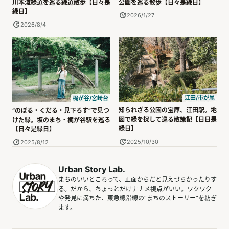
川本流緑道を巡る緑道散歩【日々是
公園を巡る散歩【日々是緑日】
緑日】
2026/1/27
2026/8/4
江田/市が尾
梶が谷/宮崎台
知られざる公園の宝庫、江田駅。地
“のぼる・くだる・見下ろす”で見つ
図で緑を探して巡る散策記【日日是
けた緑。坂のまち・梶が谷駅を巡る
緑日】
【日々是緑日】
2025/10/30
2025/8/12
Urban Story Lab.
まちのいいところって、正面からだと見えづらかったりす
る。だから、ちょっとだけナナメ視点がいい。ワクワク
や発見に満ちた、東急線沿線の“まちのストーリー”を紡ぎ
ます。