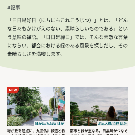
4
記事
「日日是好日（にちにちこれこうじつ）」とは、「どん
な日々もかけがえのない、素晴らしいものである」とい
う意味の禅語。「日日是緑日」では、そんな素敵な言葉
にならい、都会における緑のある風景を探しだし、その
素晴らしさを満喫します。
NEW
緑が丘/九品仏 ほか
池尻大橋/渋谷 ほか
緑が丘を起点に、九品仏川緑道と呑
都市と緑が重なる。目黒川がつなぐ