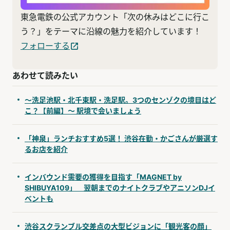
東急電鉄の公式アカウント「次の休みはどこに行こ
う？」をテーマに沿線の魅力を紹介しています！
フォローする
あわせて読みたい
〜洗足池駅・北千束駅・洗足駅。3つのセンゾクの境目はど
こ？【前編】〜 駅境で会いましょう
「神泉」ランチおすすめ5選！ 渋谷在勤・かごさんが厳選す
るお店を紹介
インバウンド需要の獲得を目指す「MAGNET by
SHIBUYA109」 翌朝までのナイトクラブやアニソンDJイ
ベントも
渋谷スクランブル交差点の大型ビジョンに「観光客の顔」