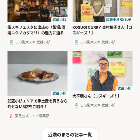
武蔵小杉
武蔵小杉/新丸子
街スキフェスタに出店の〈飯場/酒
KOSUGI CURRY 奥村佑子さん【コ
場ニクノカタマリ〉の魅力に迫る
スギーズ！】
この街大スキ 武蔵小杉
この街大スキ 武蔵小杉
武蔵小杉
武蔵小杉
大平暁さん【コスギーズ！】
武蔵小杉エリアで手土産を買うなら
この街大スキ 武蔵小杉
外せない5店をご紹介！
東急公式サイト編集部
近隣のまちの記事一覧