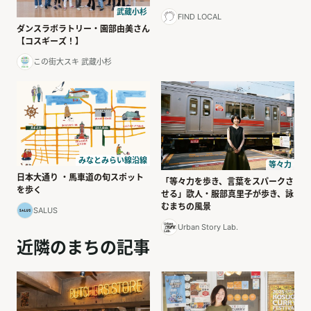
武蔵小杉
FIND LOCAL
ダンスラボラトリー・園部由美さん
【コスギーズ！】
この街大スキ 武蔵小杉
みなとみらい線沿線
等々力
日本大通り ・馬車道の旬スポット
「等々力を歩き、言葉をスパークさ
を歩く
せる」歌人・服部真里子が歩き、詠
むまちの風景
SALUS
Urban Story Lab.
近隣のまちの記事