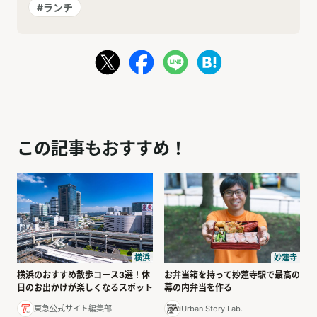
#ランチ
この記事もおすすめ！
横浜
妙蓮寺
横浜のおすすめ散歩コース3選！休
お弁当箱を持って妙蓮寺駅で最高の
日のお出かけが楽しくなるスポット
幕の内弁当を作る
東急公式サイト編集部
Urban Story Lab.