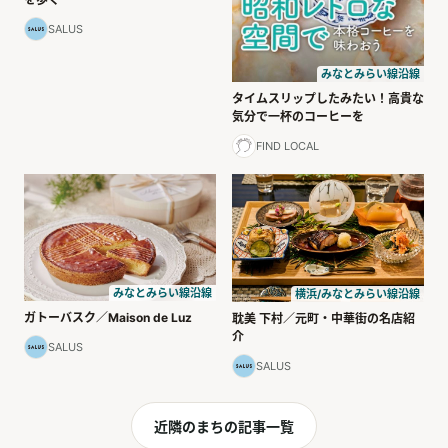
SALUS
みなとみらい線沿線
タイムスリップしたみたい！高貴な
気分で一杯のコーヒーを
FIND LOCAL
みなとみらい線沿線
横浜/みなとみらい線沿線
ガトーバスク／Maison de Luz
耽美 下村／元町・中華街の名店紹
介
SALUS
SALUS
近隣のまちの記事一覧