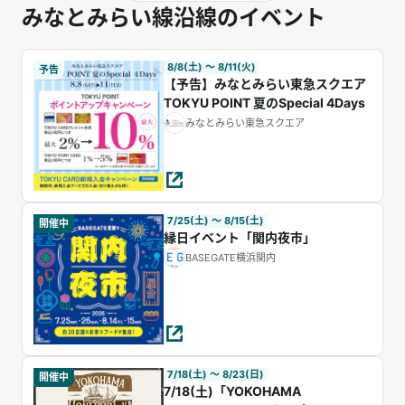
みなとみらい線沿線のイベント
8/8(土) 〜 8/11(火)
予告
【予告】みなとみらい東急スクエア
TOKYU POINT 夏のSpecial 4Days
みなとみらい東急スクエア
7/25(土) 〜 8/15(土)
開催中
縁日イベント「関内夜市」
BASEGATE横浜関内
7/18(土) 〜 8/23(日)
開催中
7/18(土)「YOKOHAMA