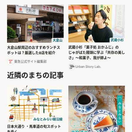
武蔵小杉
大倉山
武蔵小杉「菓子処 おかふじ」の
大倉山駅周辺のおすすめランチス
じゃがばた饅頭に学ぶ「共存の美し
ポットは？厳選した8店を紹介
さ」〜和菓子、我が師よ〜
東急公式サイト編集部
Urban Story Lab.
近隣のまちの記事
みなとみらい線沿線
日本大通り ・馬車道の旬スポット
を歩く