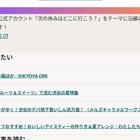
公式アカウント「次の休みはどこに行こう？」をテーマに沿線
す！
る
みたい
ほか／KIKYOYA ORII
フルーツ＆スイーツ」で涼む渋谷の夏特集
子がゆく！渋谷のデパ地下食いしん坊万歳！ 〈メルズキャラメルワーク
ッフおすすめ！おいしいアイスティーの作り方＆夏アレンジ｜わたした
記事を読む