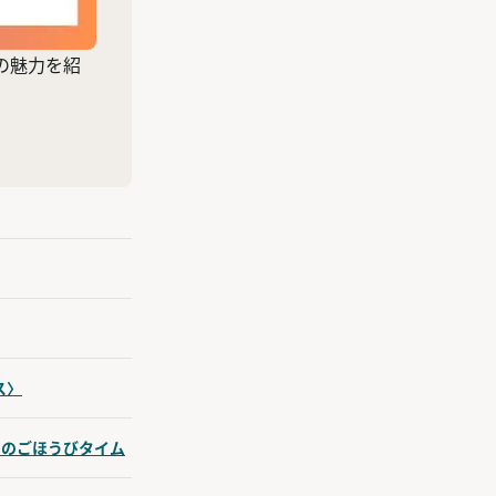
の魅力を紹
ス〉
ちのごほうびタイム