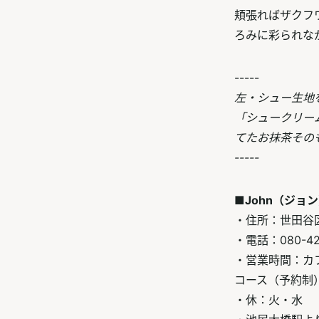
頬張ればザクフ
ろみに彩られな
-----
左・シュー生地
「シュークリー
てたお抹茶その
-----
■John（ジョ
・住所：世田谷区池尻
・電話：080-42
・営業時間：カフェ
コース（予約制） 
・休：火・水