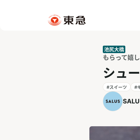
池尻大橋
もらって嬉しい
シュー
#スイーツ
#
SALU