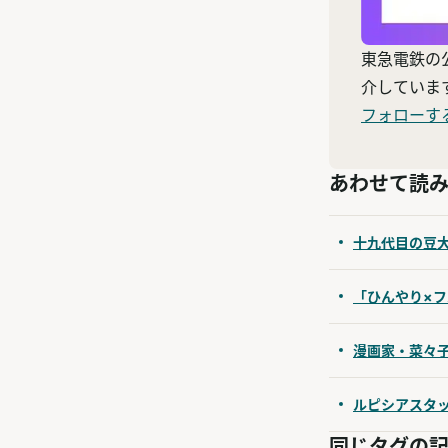
東急電鉄の
介していま
フォローす
あわせて読
十九代目の豆大福
「ひんやり×
漫画家・菜々
ルピシアスタ
同じタグの