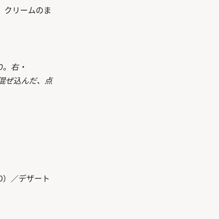
、クリームのま
0。右・
混ぜ込んだ、点
00）／デザート