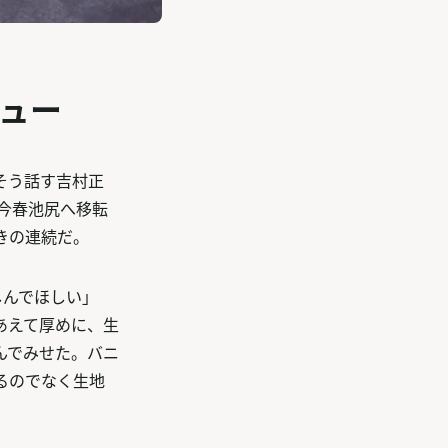
ュー
そう話す吉村正
。今春池尻へ移転
きの連続だ。
しんでほしい」
あえて厚めに、生
んでみせた。バニ
るのでなく生地