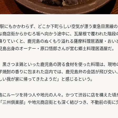
1駅にもかかわらず、どこか下町らしい空気が漂う東急目黒線
な商店街からかむろ坂へ向かう途中に、瓦屋根で覆われた階段
降りていくと、鹿児島のぬくもり溢れる薩摩料理居酒屋・おい
児島出身のオーナー・原口悟郎さんが営む郷土料理居酒屋だ。
、黒さつま鶏といった鹿児島の誇る食材を使った料理は、現地
芋焼酎の香りに包まれた店内では、鹿児島弁の会話が飛び交い
しい我が家に帰ってきたようだ」と感じるという。
島にルーツを持つ人や地元の人々。かつて渋谷に店を構えた頃
「三州倶楽部」や地元商店街とも深く結びつき、不動前の街に