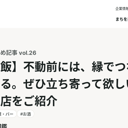
企業情
まちを
記事 vol.26
縁飯】不動前には、縁でつ
ある。ぜひ立ち寄って欲し
お店をご紹介
屋・バー
#お酒
図鑑