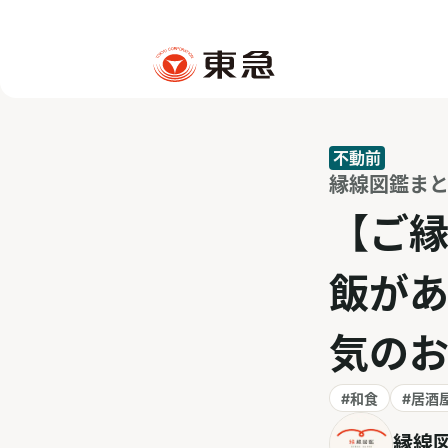
不動前
縁線図鑑まとめ
【ご
飯が
気の
#和食
#居酒
縁線