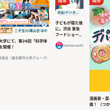
NEW
NEW
渋谷/デジタルサービス
子どもが寝た後
に。渋谷 東急
二子玉川/尾山台 ほか
フードショーで
見つけたごほう
大学にて、第24回「科学体
mamacowith
び時間のお酒4
を開催！
選｜わたしたち
のごほうびタイ
育英会（東京都市大学グループ）
ム
漫画家・菜
歳！ 〈つ