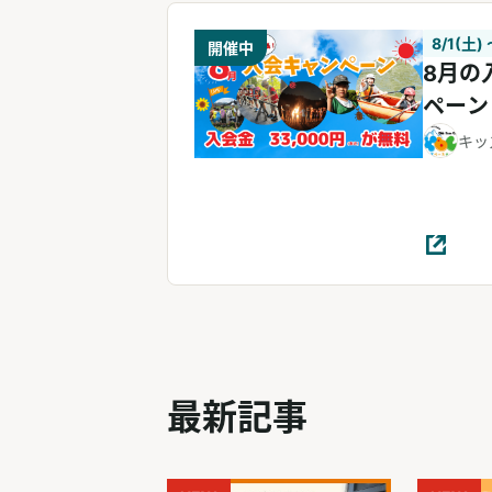
8/1(土) 
開催中
8月の
ペーン
キッ
最新記事