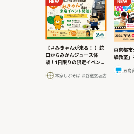
NEW
NEW
渋谷
【＃みきゃんが来る！ 】蛇
東京都市
口からみかんジュース体
験教室」
験！1日限りの限定イベント
令和８年８月８日（土）開
五島
本家しぶそば 渋谷道玄坂店
催