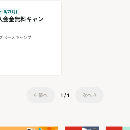
〜 9/7(月)
入会金無料キャン
ズベースキャンプ
前へ
1 / 1
次へ