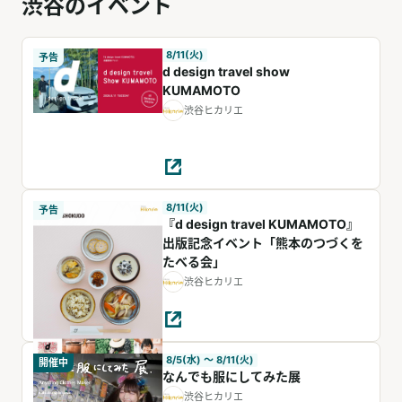
渋谷のイベント
8/11(火)
予告
d design travel show
KUMAMOTO
渋谷ヒカリエ
8/11(火)
予告
『d design travel KUMAMOTO』
出版記念イベント「熊本のつづくを
たべる会」
渋谷ヒカリエ
8/5(水) 〜 8/11(火)
開催中
なんでも服にしてみた展
渋谷ヒカリエ