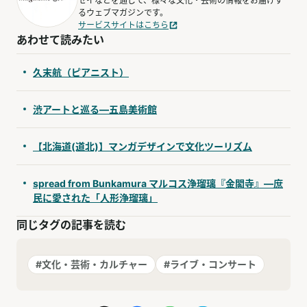
セイなどを通じて、様々な文化・芸術の情報をお届けす
るウェブマガジンです。
サービスサイトはこちら
あわせて読みたい
久末航（ピアニスト）
渋アートと巡る―五島美術館
【北海道(道北)】マンガデザインで文化ツーリズム
spread from Bunkamura マルコス浄瑠璃『金閣寺』―庶
民に愛された「人形浄瑠璃」
同じタグの記事を読む
#文化・芸術・カルチャー
#ライブ・コンサート