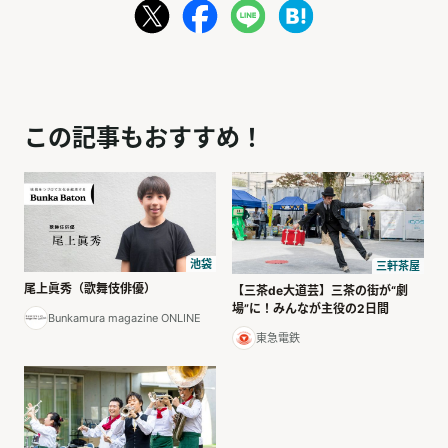
この記事もおすすめ！
池袋
三軒茶屋
尾上眞秀（歌舞伎俳優）
【三茶de大道芸】三茶の街が“劇
場”に！みんなが主役の2日間
Bunkamura magazine ONLINE
東急電鉄