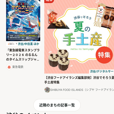
NEW
渋谷/中目黒 ほか
「東急線電車スタンプラ
リー２０２６ のるるん
のタイムスリップジャー
ニー」が開催！
東急電鉄
渋谷/デジタルサー
【渋谷フードアイランズ編集部発】渋谷でそろう
手土産特集
SHIBUYA FOOD ISLANDS（シブヤ フードアイラ
近隣のまちの記事一覧