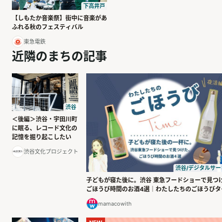
下高井戸
【しもたか音楽祭】街中に音楽があ
ふれる秋のフェスティバル
東急電鉄
近隣のまちの記事
渋谷
＜後編＞渋谷・宇田川町
に眠る、レコード文化の
記憶を掘り起こしたい
渋谷文化プロジェクト
渋谷/デジタルサー
子どもが寝た後に。渋谷 東急フードショーで見つ
ごほうび時間のお酒4選｜わたしたちのごほうびタ
mamacowith