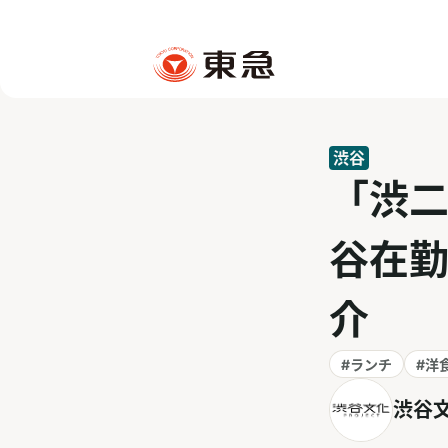
渋谷
「渋二
谷在勤
介
#ランチ
#洋
渋谷