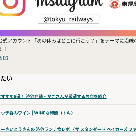
公式アカウント「次の休みはどこに行こう？」をテーマに沿線
す！
る
みたい
すすめ5選！ 渋谷在勤・かごさんが厳選するお店を紹介
ウチ呑みワイン | WINEな時間（トキ）
ーさいとうさんの 渋谷ランチ食レポ 〈ザ スタンダード ベイカーズ フ