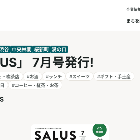
企業情
まちを
渋谷
中央林間
桜新町
溝の口
LUS」 7月号発行!
ェ・喫茶店
#お酒
#ランチ
#スイーツ
#ギフト・手土産
の日
#コーヒー・紅茶・お茶
S