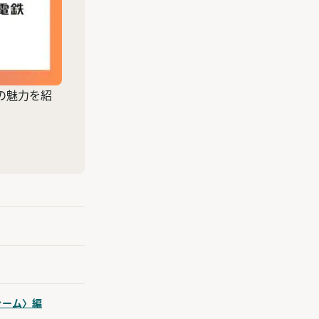
の魅力を紹
ァーム〉編