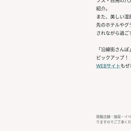
プス・白馬の八
紹介。
また、美しい湿
先のホテルやグ
されながら過ご
「沿線街さんぽ
ピックアップ！
WEBサイト
もぜ
掲載店舗・施設・イ
りますのでご了承く