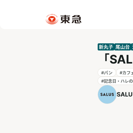
新丸子
尾山台
「SA
#パン
#カフ
#記念日・ハレ
SALU