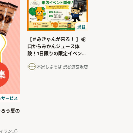
渋谷
【＃みきゃんが来る！ 】蛇
口からみかんジュース体
験！1日限りの限定イベント
令和８年８月８日（土）開
本家しぶそば 渋谷道玄坂店
催
ルサービス
そろう夏の
ドアイランズ）