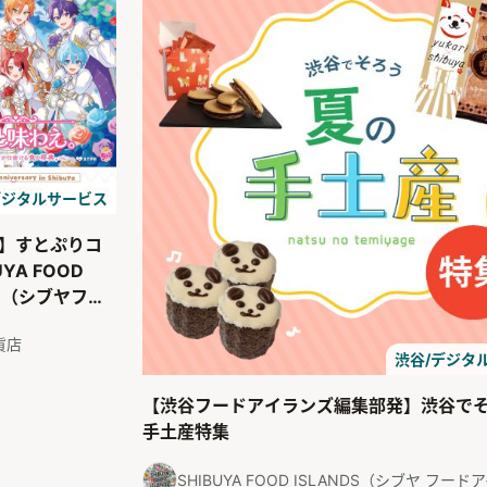
デジタルサービス
】すとぷりコ
UYA FOOD
ON（シブヤフー
ン）
貨店
渋谷/デジタ
【渋谷フードアイランズ編集部発】渋谷で
手土産特集
SHIBUYA FOOD ISLANDS（シブヤ フー