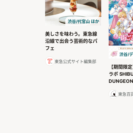
渋谷/代官山 ほか
美しさを味わう。東急線
沿線で出会う芸術的なパ
フェ
渋谷/
東急公式サイト編集部
【期間限定
ラボ SHIB
DUNGE
ドダンジョ
東急百