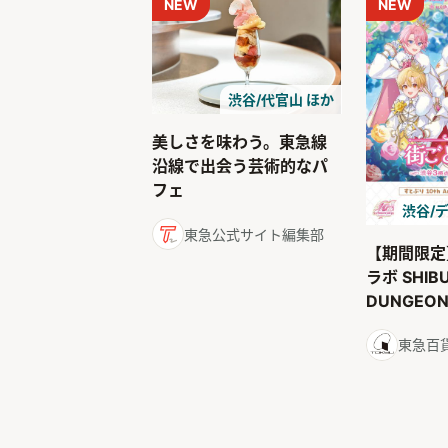
NEW
NEW
渋谷/代官山 ほか
美しさを味わう。東急線
沿線で出会う芸術的なパ
フェ
渋谷/
東急公式サイト編集部
【期間限定
ラボ SHIB
DUNGE
ドダンジョ
東急百