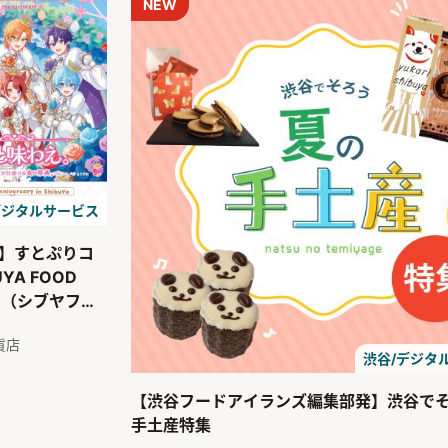
NEW
デジタルサービス
】すとぷりコ
UYA FOOD
ON（シブヤフー
ン）
貨店
渋谷/デジタ
【渋谷フードアイランズ編集部発】渋谷で
手土産特集