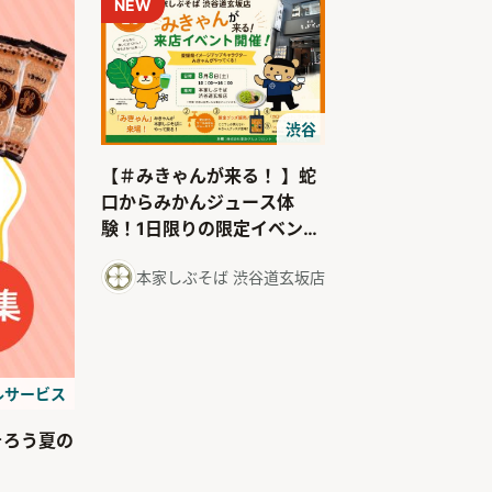
NEW
渋谷
【＃みきゃんが来る！ 】蛇
口からみかんジュース体
験！1日限りの限定イベント
令和８年８月８日（土）開
本家しぶそば 渋谷道玄坂店
催
ルサービス
そろう夏の