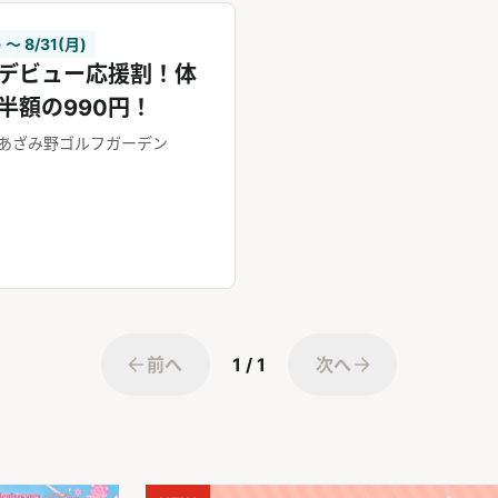
 〜 8/31(月)
デビュー応援割！体
半額の990円！
あざみ野ゴルフガーデン
前へ
1 / 1
次へ