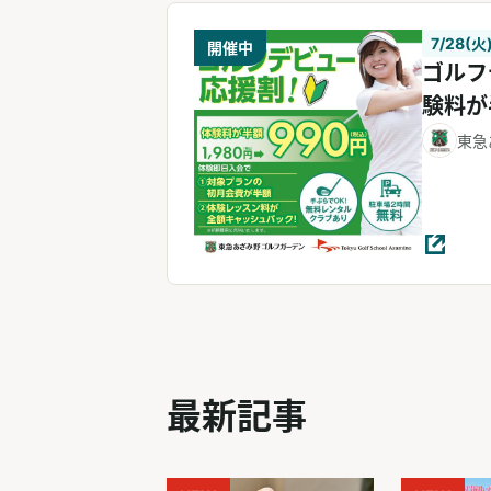
7/28(火)
開催中
ゴルフ
験料が
東急
最新記事