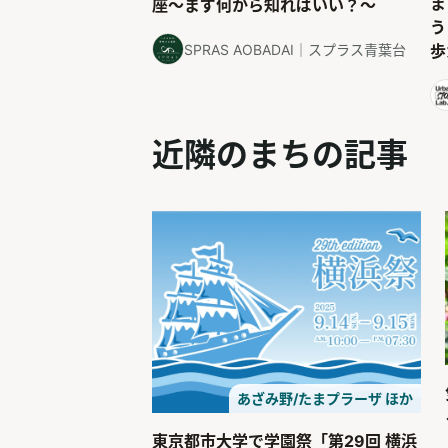
ま
座〜まず何から知ればいい？〜
う
歩
SPRAS AOBADAI｜スプラス青葉台
近隣のまちの記事
あざみ野/たまプラーザ ほか
東京都市大学で学園祭「第29回 横浜