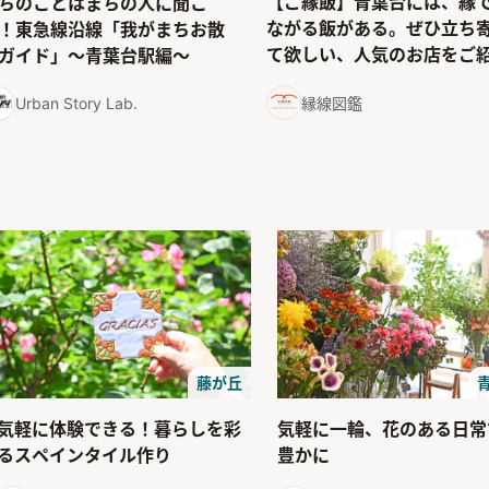
【ご縁飯】青葉台には、縁
ちのことはまちの人に聞こ
ながる飯がある。ぜひ立ち
！東急線沿線「我がまちお散
て欲しい、人気のお店をご
ガイド」〜青葉台駅編〜
縁線図鑑
Urban Story Lab.
藤が丘
気軽に体験できる！暮らしを彩
気軽に一輪、花のある日常
るスペインタイル作り
豊かに