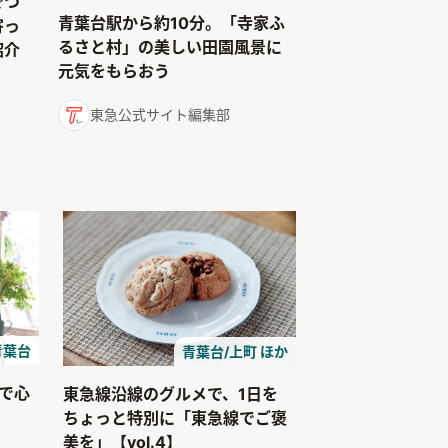
でつ
青葉台駅から約10分。「寺家ふ
寄っ
るさと村」の美しい田園風景に
紹介
元気をもらおう
東急公式サイト編集部
青葉台
青葉台/上町 ほか
で心
東急線沿線のグルメで、1日を
ちょっと特別に「東急線でご褒
美を」【vol.4】