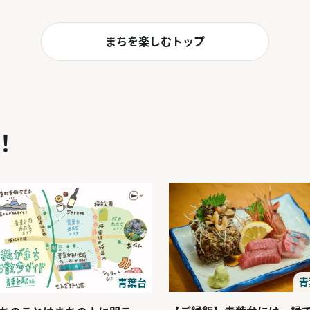
まちを楽しむトップ
！
青
青葉台