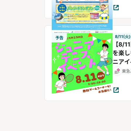
8/11(火)
予告
【8/
を楽し
ニアイ
しもう
東急