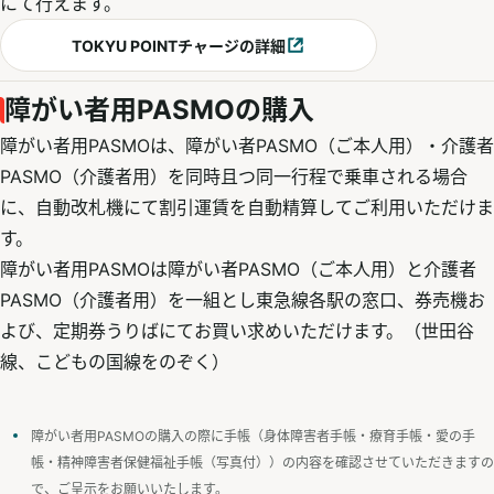
にて行えます。
TOKYU POINTチャージの詳細
別ウィンドウで開く
障がい者用PASMOの購入
障がい者用PASMOは、障がい者PASMO（ご本人用）・介護者
PASMO（介護者用）を同時且つ同一行程で乗車される場合
に、自動改札機にて割引運賃を自動精算してご利用いただけま
す。
障がい者用PASMOは障がい者PASMO（ご本人用）と介護者
PASMO（介護者用）を一組とし東急線各駅の窓口、券売機お
よび、定期券うりばにてお買い求めいただけます。（世田谷
線、こどもの国線をのぞく）
障がい者用PASMOの購入の際に手帳（身体障害者手帳・療育手帳・愛の手
帳・精神障害者保健福祉手帳（写真付））の内容を確認させていただきますの
で、ご呈示をお願いいたします。