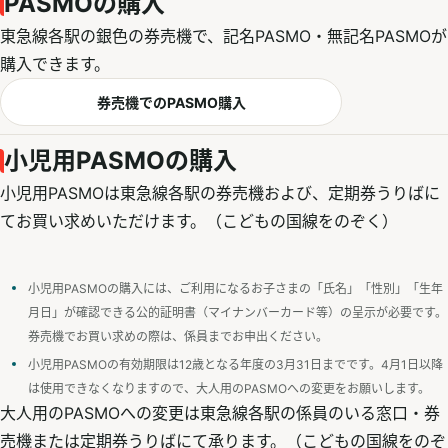
PASMOの購入
東急線各駅の銀色の券売機で、記名PASMO・無記名PASMOが
購入できます。
券売機でのPASMO購入
小児用PASMOの購入
小児用PASMOは東急線各駅の券売機および、定期券うりばに
てお買い求めいただけます。（こどもの国線をのぞく）
小児用PASMOの購入には、ご利用になるお子さまの「氏名」「性別」「生年
月日」が確認できる公的証明書（マイナンバーカード等）の呈示が必要です。
券売機でお買い求めの際は、係員までお申出ください。
小児用PASMOの有効期限は12歳となる年度の3月31日までです。4月1日以降
は使用できなくなりますので、大人用のPASMOへの変更をお願いします。
大人用のPASMOへの変更は東急線各駅の係員のいる窓口・券
売機または定期券うりばにて承ります。（こどもの国線をのぞ