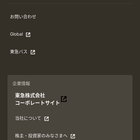
お問い合わせ
Global
Open in a new window
東急バス
別ウィンドウで開く
企業情報
東急株式会社
別ウィンドウで開く
コーポレートサイト
当社について
別ウィンドウで開く
株主・投資家のみなさまへ
別ウィンドウで開く