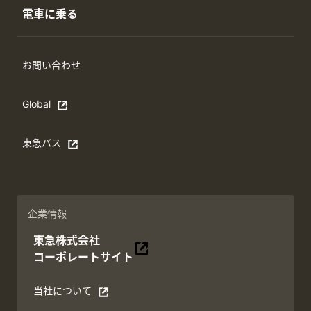
電車に乗る
お問い合わせ
Global
Open in a new window
東急バス
別ウィンドウで開く
企業情報
東急株式会社
別ウィンドウで開く
コーポレートサイト
当社について
別ウィンドウで開く