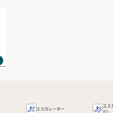
エス
エスカレーター
り）