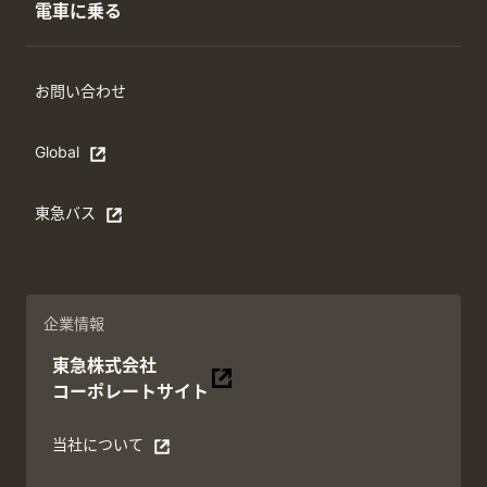
電車に乗る
お問い合わせ
Global
Open in a new window
東急バス
別ウィンドウで開く
企業情報
東急株式会社
別ウィンドウで開く
コーポレートサイト
当社について
別ウィンドウで開く