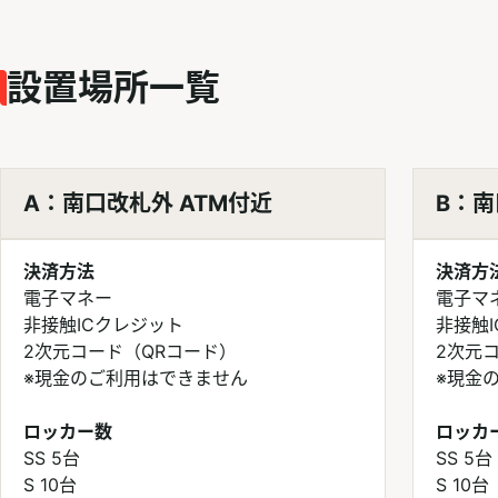
設置場所一覧
A：南口改札外 ATM付近
B：南
決済方法
決済方
電子マネー
電子マ
非接触ICクレジット
非接触
2次元コード（QRコード）
2次元
※現金のご利用はできません
※現金
ロッカー数
ロッカ
SS 5台
SS 5台
S 10台
S 10台