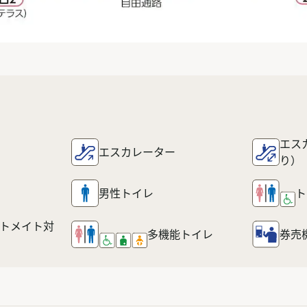
エス
エスカレーター
り）
男性トイレ
ト
トメイト対
多機能
トイレ
券売