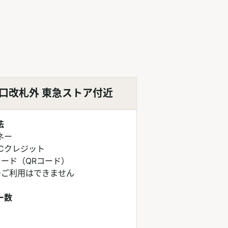
口改札外 東急ストア付近
法
ネー
ICクレジット
コード（QRコード）
のご利用はできません
ー数