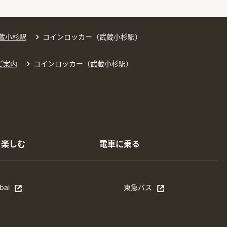
蔵小杉駅
コインロッカー（武蔵小杉駅）
ご案内
コインロッカー（武蔵小杉駅）
を楽しむ
電車に乗る
bal
東急バス
n in a new window
別ウィンドウで開く