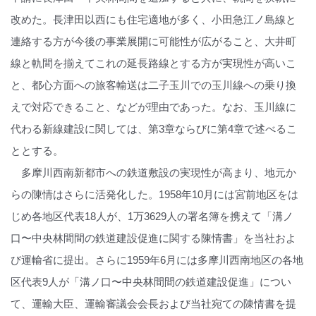
改めた。長津田以西にも住宅適地が多く、小田急江ノ島線と
連絡する方が今後の事業展開に可能性が広がること、大井町
線と軌間を揃えてこれの延長路線とする方が実現性が高いこ
と、都心方面への旅客輸送は二子玉川での玉川線への乗り換
えで対応できること、などが理由であった。なお、玉川線に
代わる新線建設に関しては、第3章ならびに第4章で述べるこ
ととする。
多摩川西南新都市への鉄道敷設の実現性が高まり、地元か
らの陳情はさらに活発化した。1958年10月には宮前地区をは
じめ各地区代表18人が、1万3629人の署名簿を携えて「溝ノ
口〜中央林間間の鉄道建設促進に関する陳情書」を当社およ
び運輸省に提出。さらに1959年6月には多摩川西南地区の各地
区代表9人が「溝ノ口〜中央林間間の鉄道建設促進」につい
て、運輸大臣、運輸審議会会長および当社宛ての陳情書を提