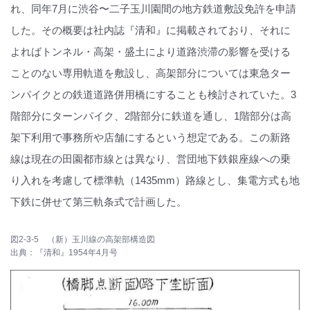
れ、同年7月に渋谷〜二子玉川園間の地方鉄道敷設免許を申請
した。その概要は社内誌『清和』に掲載されており、それに
よればトンネル・高架・盛土により道路渋滞の影響を受ける
ことのない専用軌道を敷設し、高架部分については東急ター
ンパイクとの鉄道道路併用橋にすることも検討されていた。3
階部分にターンパイク、2階部分に鉄道を通し、1階部分は高
架下利用で事務所や店舗にするという想定である。この新路
線は現在の田園都市線とは異なり、営団地下鉄銀座線への乗
り入れを考慮して標準軌（1435mm）路線とし、集電方式も地
下鉄に併せて第三軌条式で計画した。
図2-3-5 （新）玉川線の高架部構造図
出典：『清和』1954年4月号