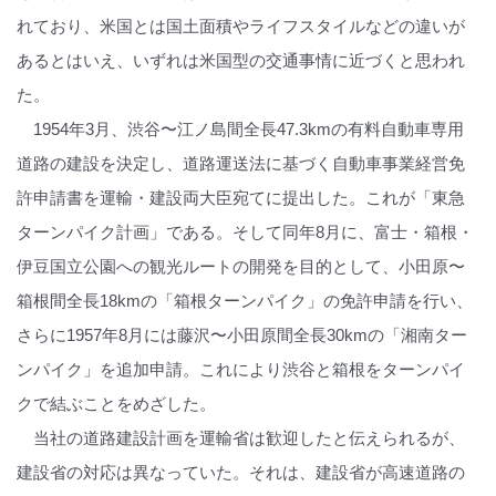
れており、米国とは国土面積やライフスタイルなどの違いが
あるとはいえ、いずれは米国型の交通事情に近づくと思われ
た。
1954年3月、渋谷〜江ノ島間全長47.3kmの有料自動車専用
道路の建設を決定し、道路運送法に基づく自動車事業経営免
許申請書を運輸・建設両大臣宛てに提出した。これが「東急
ターンパイク計画」である。そして同年8月に、富士・箱根・
伊豆国立公園への観光ルートの開発を目的として、小田原〜
箱根間全長18kmの「箱根ターンパイク」の免許申請を行い、
さらに1957年8月には藤沢〜小田原間全長30kmの「湘南ター
ンパイク」を追加申請。これにより渋谷と箱根をターンパイ
クで結ぶことをめざした。
当社の道路建設計画を運輸省は歓迎したと伝えられるが、
建設省の対応は異なっていた。それは、建設省が高速道路の