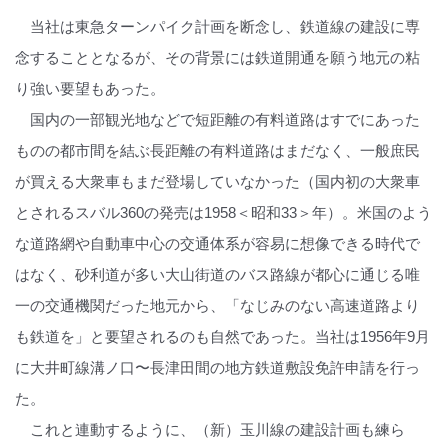
当社は東急ターンパイク計画を断念し、鉄道線の建設に専
念することとなるが、その背景には鉄道開通を願う地元の粘
り強い要望もあった。
国内の一部観光地などで短距離の有料道路はすでにあった
ものの都市間を結ぶ長距離の有料道路はまだなく、一般庶民
が買える大衆車もまだ登場していなかった（国内初の大衆車
とされるスバル360の発売は1958＜昭和33＞年）。米国のよう
な道路網や自動車中心の交通体系が容易に想像できる時代で
はなく、砂利道が多い大山街道のバス路線が都心に通じる唯
一の交通機関だった地元から、「なじみのない高速道路より
も鉄道を」と要望されるのも自然であった。当社は1956年9月
に大井町線溝ノ口〜長津田間の地方鉄道敷設免許申請を行っ
た。
これと連動するように、（新）玉川線の建設計画も練ら