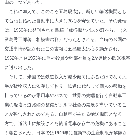
由の一つであった。
これに加えて、このころ五島慶太は、新しい輸送機関とし
て台頭し始めた自動車に大きな関心を寄せていた。その発端
は、1950年に発刊された書籍『飛行機とバスの窓から』（久
留島秀三郎著、相模書房刊）だったとされる。当時の米国の
交通事情が記されたこの書籍に五島慶太は心を動かされ、
1952年と翌1953年に当社役員や幹部社員を2か月間の欧米視察
に送り出した。
そして、米国では鉄道収入が減少傾向にあるだけでなく大
半が貨物収入に依存しており、鉄道に代わって個人の移動を
担っているのが乗用車やバスで、世界の先端を行く自動車工
業の隆盛と道路網の整備がクルマ社会の発展を導いているこ
とが報告されたのである。自動車が主たる輸送機関となる一
方で、道路上に敷設された軌道電車が存亡の危機にあること
も報告された。日本では1949年に自動車の生産制限が解除さ