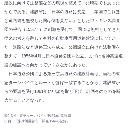
建設に向けて法整備などの環境を整えていた時期でもあった
からである。建設省は「日本の道路は劣悪、工業国でこれほ
ど道路網を無視した国は例を見ない」としたワトキンス調査
団の報告（1951年）に刺激を受けて、国道は無料としてきた
従来の考えを翻して有料の自動車専用道路建設に転じてい
た。道路法など道路三法を成立、公団設立に向けた法整備を
整えて、1956年4月に日本道路公団を設立。まずは名神高速道
路の建設へと向かっていくさなかにあった。
日本道路公団による第三京浜道路の建設計画は、当社の東
急ターンパイクとルートがほぼ一致することから、建設省か
らの要請を受け1961年に申請を取り下げ、計画そのものを断
念することとなった。
図2-3-4 東急ターンパイク申請時の路線図
出典：『多摩田園都市 開発35年の記録』