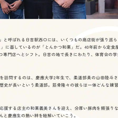
」と呼ばれる日吉駅西口には、いくつもの商店街が張り巡ら
り」に面しているのが「とんかつ和栗」だ。40年前から定食
かつ専門店へとシフト。日吉の地で長きにわたり、体育会の
を訪問するのは、慶應大学2年生で、柔道部員の山田陸斗
歴史が長いという柔道部。筋骨隆々の彼らは一体どんな練
応援する店主の和栗義美さんを迎え、分厚い豚肉を頬張り
んと慶應生の熱い絆を紐解いていこう。