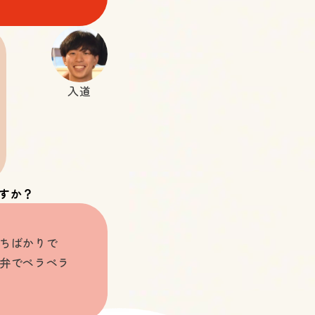
入道
すか？
ちばかりで
弁でペラペラ