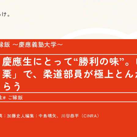
らけ。
縁飯 〜慶應義塾大学〜
慶應生にとって“勝利の味”
栗」で、柔道部員が極上とん
らう
生
ご縁飯
真：加藤史人
編集：中島晴矢、川谷恭平（CINRA）