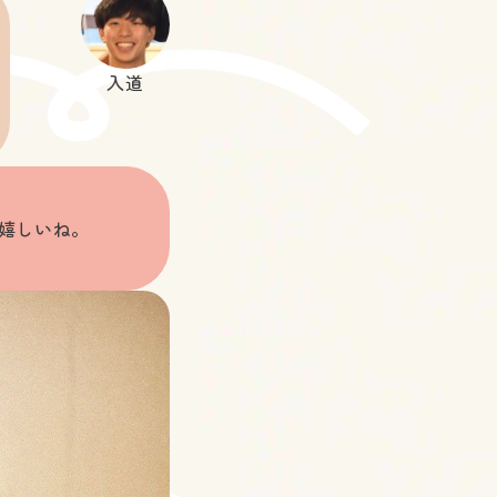
入道
嬉しいね。