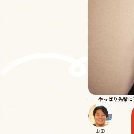
——やっぱり先輩に
山田