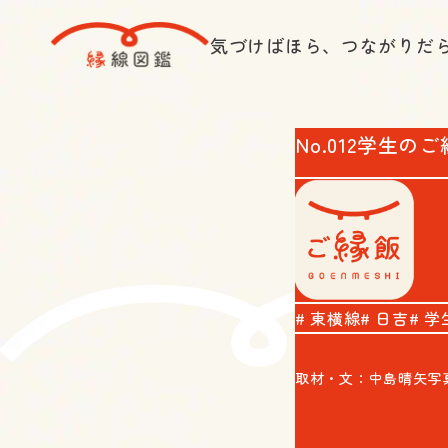
気づけばほら、つながりだ
No.012
学生のご
東横線
日吉
学
取材・文：中島晴矢
写