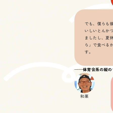
でも、僕らも
いしいとんか
ましたし、夏
ら」で食べる
す。
——体育会系の縦の
和栗