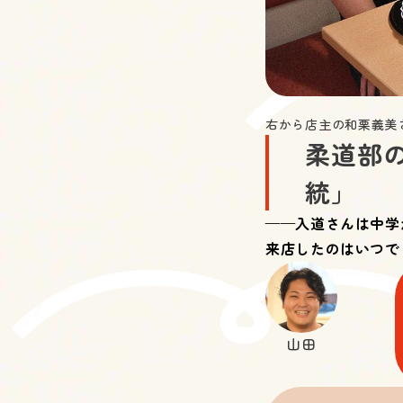
右から店主の和栗義美
柔道部
統」
——入道さんは中学
来店したのはいつで
山田