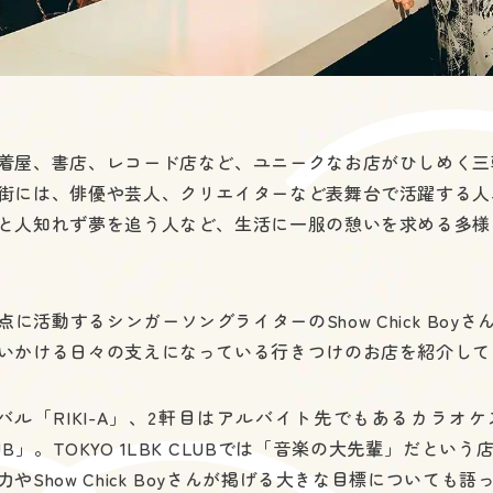
着屋、書店、レコード店など、ユニークなお店がひしめく三
街には、俳優や芸人、クリエイターなど表舞台で活躍する人
と人知れず夢を追う人など、生活に一服の憩いを求める多様
に活動するシンガーソングライターのShow Chick Boy
いかける日々の支えになっている行きつけのお店を紹介して
バル「RIKI-A」、2軒目はアルバイト先でもあるカラオ
 CLUB」。TOKYO 1LBK CLUBでは「音楽の大先輩」だと
やShow Chick Boyさんが掲げる大きな目標についても