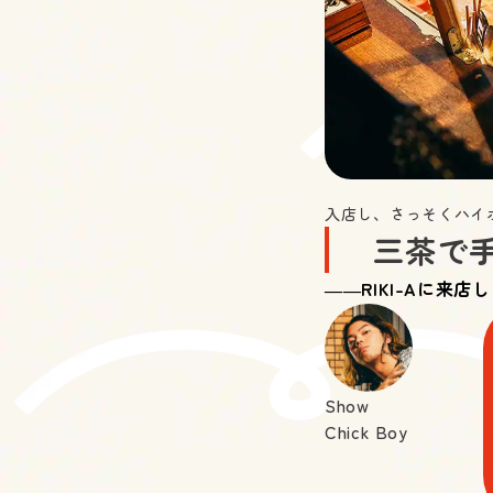
入店し、さっそくハイボー
三茶で手
――RIKI-Aに来
Show
Chick Boy