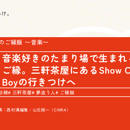
らけ。
のご縁飯 〜音楽〜
音楽好きのたまり場で生まれ
ご縁。三軒茶屋にあるShow Ch
Boyの行きつけへ
谷線
三軒茶屋
夢追う人
ご縁飯
真：西村満
編集：山元翔一（CINRA）