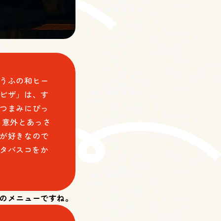
うふの和ヒー
ピザ」は、す
つまみにぴっ
、意外とあっさ
が好きなので
にタバスコをか
はのメニューですね。