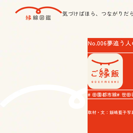
気づけばほら、つながりだ
No.006
夢追う人
田園都市線
世田
取材・文：飯嶋藍子
写