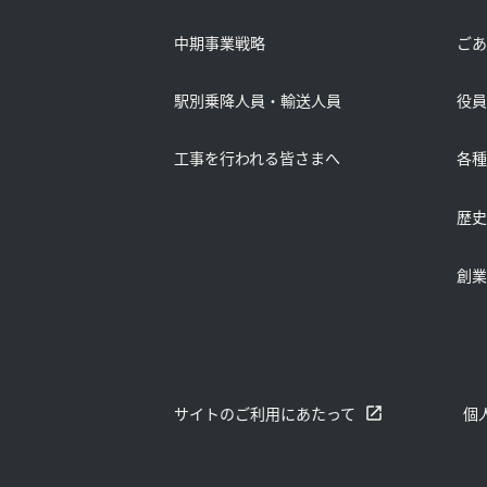
中期事業戦略
ごあ
駅別乗降人員・輸送人員
役員
工事を行われる皆さまへ
各種
別ウ
歴史
別ウ
創業
サイトのご利用にあたって
個
別ウィンドウで開く