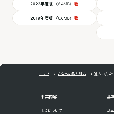
PDF
2022年度版
（6.4MB）
別ウィンドウで開く
PDF
2019年度版
（6.6MB）
別ウィンドウで開く
トップ
安全への取り組み
過去の安全
事業内容
基
事業について
基本