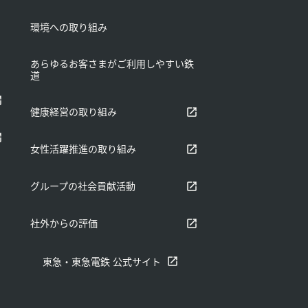
環境への取り組み
あらゆるお客さまがご利⽤しやすい鉄
道
別ウィンドウで開く
健康経営の取り組み
別ウィンドウで開く
女性活躍推進の取り組み
別ウィンドウで開く
グループの社会貢献活動
別ウィンドウで開く
社外からの評価
東急・東急電鉄 公式サイト
別ウィンドウで開く