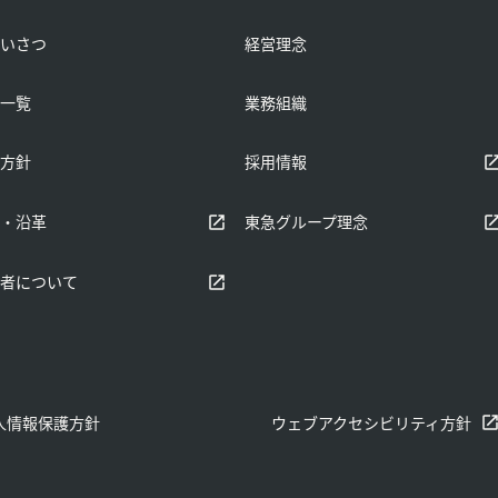
いさつ
経営理念
一覧
業務組織
別ウィンドウで開く
方針
採用情報
ィンドウで開く
別ウィンドウで開く
・沿革
東急グループ理念
ィンドウで開く
者について
人情報保護方針
ウェブアクセシビリティ方針
別ウィンドウで開く