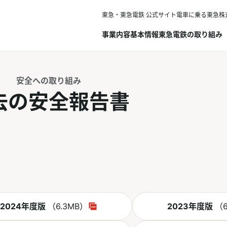
東急・東急電鉄 公式サイト
電車に乗る
東急株
事業内容
基本情報
東急電鉄の取り組み
安全への取り組み
去の安全報告書
PDF
PD
2024年度版
（6.3MB）
2023年度版
（6
別ウィンドウで開く
別