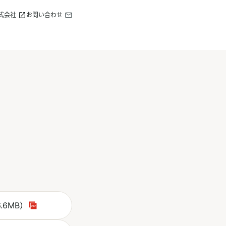
式会社
お問い合わせ
別ウィンドウで開く
F
.6MB）
ウィンドウで開く