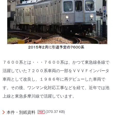
７６００系とは・・・７６００系は、かつて東急線各線で
活躍していた７２００系車両の一部をＶＶＶＦインバータ
車両として改良し、１９８６年に再デビューした車両で
す。その後、ワンマン化対応工事などを経て、近年では池
上線と東急多摩川線で活躍しています。
(370.37 KB)
本件・別紙資料